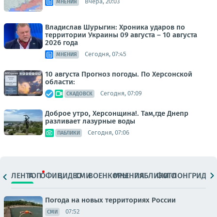
Вчера, 20:03
МНЕНИЯ
Владислав Шурыгин: Хроника ударов по
территории Украины 09 августа – 10 августа
2026 года
Сегодня, 07:45
МНЕНИЯ
10 августа Прогноз погоды. По Херсонской
области:
Сегодня, 07:09
СКАДОВСК
Доброе утро, Херсонщина!. Там,где Днепр
разливает лазурные воды
Сегодня, 07:06
ПАБЛИКИ
ЛЕНТА
ТОП
ОФИЦ.
ВИДЕО
СМИ
ВОЕНКОРЫ
МНЕНИЯ
ПАБЛИКИ
ФОТО
ЛОНГРИДЫ
Погода на новых территориях России
07:52
СМИ