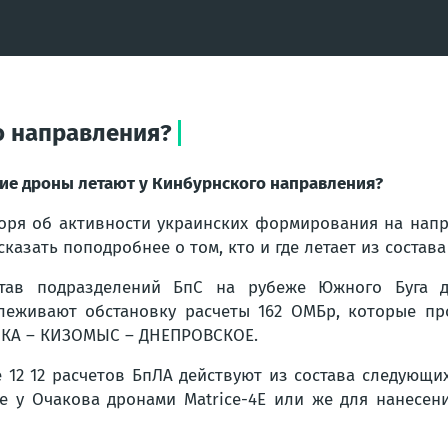
о направления?
ие дроны летают у Кинбурнского направления?
оря об активности украинских формирования на напр
сказать поподробнее о том, кто и где летает из состав
тав подразделений БпС на рубеже Южного Буга д
леживают обстановку расчеты 162 ОМБр, которые п
КА – КИЗОМЫС – ДНЕПРОВСКОЕ.
 12 12 расчетов БпЛА действуют из состава следующи
е у Очакова дронами Matrice-4E или же для нанесен