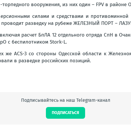
торпедного вооружения, из них один – FPV в районе Оч
версионными силами и средствами и противоминной б
 и проводит разведку на рубеже ЖЕЛЕЗНЫЙ ПОРТ – ЛАЗ
 включая расчет БпЛА 12 отдельного отряда СпН в Оча
рО с беспилотником Stork-L.
ех же ACS-3 со стороны Одесской области к Железном
овали в разведке российских позиций.
Подписывайтесь на наш Telegram-канал
ПОДПИСАТЬСЯ