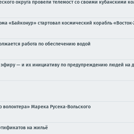
ского округа провели телемост со своими кубанскими к
модрома «Байконур» стартовал космический корабль «Восто
олжается работа по обеспечению водой
 эфиру — и их инициативу по предупреждению людей на 
о волонтера» Марека Русека-Вольского
ртификатов на жильё