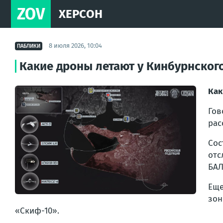
ZOV
ХЕРСОН
8 июля 2026, 10:04
ПАБЛИКИ
Какие дроны летают у Кинбурнског
Как
Гов
рас
Сос
отс
БАЛ
Еще
зон
«Скиф-10».