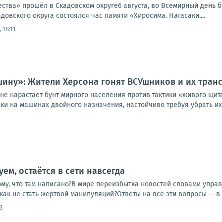
ества» прошёл в Скадовском округе6 августа, во Всемирный день 
довского округа состоялся час памяти «Хиросима. Нагасаки....
 18:11
ашину»: Жители Херсона гонят ВСУшников и их тра
не нарастает бунт мирного населения против тактики «живого щит
ки на машинах двойного назначения, настойчиво требуя убрать их 
уем, остаётся в сети навсегда
ому, что там написано?В мире переизбытка новостей словами упра
ак не стать жертвой манипуляций?Ответы на все эти вопросы — в 
3