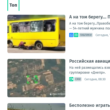
Топ
А на том берегу..
А на том берегу...Прав
— 54-летний мужчина пол
Сегодня, 1
ПАБЛИКИ
Российская авиаци
На ней размещались взв
группировке «Днепр».
Сегодня, 08:30
СМИ
Бесполезно играть