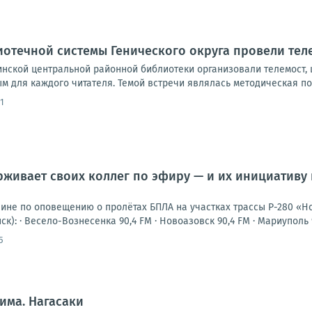
отечной системы Генического округа провели тел
инской центральной районной библиотеки организовали телемост,
 для каждого читателя. Темой встречи являлась методическая под
1
живает своих коллег по эфиру — и их инициативу
шине по оповещению о пролётах БПЛА на участках трассы Р-280 «Н
к): · Весело-Вознесенка 90,4 FM · Новоазовск 90,4 FM · Мариуполь 94
5
има. Нагасаки