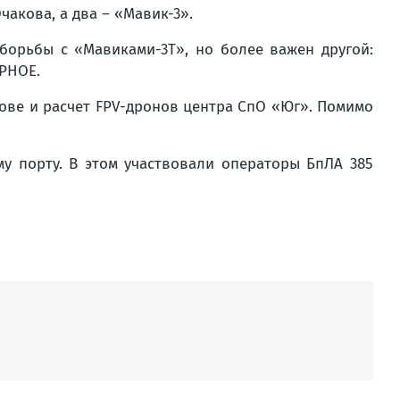
акова, а два – «Мавик-3».
орьбы с «Мавиками-3Т», но более важен другой:
УРНОЕ.
кове и расчет FPV-дронов центра СпО «Юг». Помимо
у порту. В этом участвовали операторы БпЛА 385