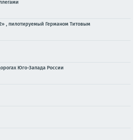
оллегами
к-2» , пилотируемый Германом Титовым
дорогах Юго-Запада России