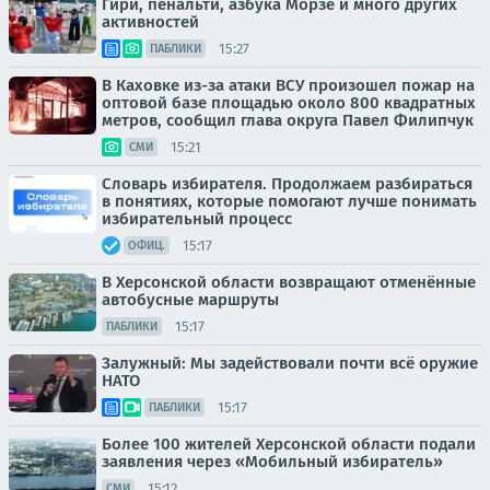
Гири, пенальти, азбука Морзе и много других
активностей
15:27
ПАБЛИКИ
В Каховке из-за атаки ВСУ произошел пожар на
оптовой базе площадью около 800 квадратных
метров, сообщил глава округа Павел Филипчук
15:21
СМИ
Словарь избирателя. Продолжаем разбираться
в понятиях, которые помогают лучше понимать
избирательный процесс
15:17
ОФИЦ.
В Херсонской области возвращают отменённые
автобусные маршруты
15:17
ПАБЛИКИ
Залужный: Мы задействовали почти всё оружие
НАТО
15:17
ПАБЛИКИ
Более 100 жителей Херсонской области подали
заявления через «Мобильный избиратель»
15:12
СМИ