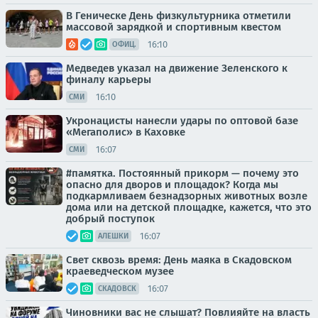
В Геническе День физкультурника отметили
массовой зарядкой и спортивным квестом
16:10
ОФИЦ.
Медведев указал на движение Зеленского к
финалу карьеры
16:10
СМИ
Укронацисты нанесли удары по оптовой базе
«Мегаполис» в Каховке
16:07
СМИ
#памятка. Постоянный прикорм — почему это
опасно для дворов и площадок? Когда мы
подкармливаем безнадзорных животных возле
дома или на детской площадке, кажется, что это
добрый поступок
16:07
АЛЕШКИ
Свет сквозь время: День маяка в Скадовском
краеведческом музее
16:07
СКАДОВСК
Чиновники вас не слышат? Повлияйте на власть