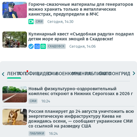
Горюче-смазочные материалы для генераторов
можно хранить только в металлических
канистрах, предупредили в МЧС
Сегодня, 14:30
СМИ
Кулинарный квест «Съедобная радуга» подарил
детям море ярких эмоций в Скадовске!
Сегодня, 14:06
СКАДОВСК
ЛЕНТА
ТОП
ОФИЦ.
ВИДЕО
СМИ
ВОЕНКОРЫ
МНЕНИЯ
ПАБЛИКИ
ФОТО
ЛОНГРИДЫ
Новый физкультурно-оздоровительный
комплекс откроют в Нижних Серогозах в 2026 г
16:24
СМИ
Россия планирует до 24 августа уничтожить всю
энергетическую инфраструктуру Киева не
дожидаясь осени, — сообщают украинские СМИ
со ссылкой на разведку США
16:24
ПАБЛИКИ