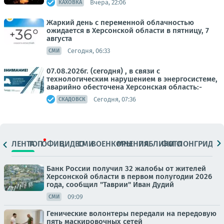
Вчера, 22:06
КАХОВКА
Жаркий день с переменной облачностью
ожидается в Херсонской области в пятницу, 7
августа
Сегодня, 06:33
СМИ
07.08.2026г. (сегодня) , в связи с
технологическим нарушением в энергосистеме,
аварийно обесточена Херсонская область:-
Сегодня, 07:36
СКАДОВСК
ЛЕНТА
ТОП
ОФИЦ.
ВИДЕО
СМИ
ВОЕНКОРЫ
МНЕНИЯ
ПАБЛИКИ
ФОТО
ЛОНГРИДЫ
Банк России получил 32 жалобы от жителей
Херсонской области в первом полугодии 2026
года, сообщил "Таврии" Иван Дудий
09:09
СМИ
Генические волонтеры передали на передовую
пять маскировочных сетей