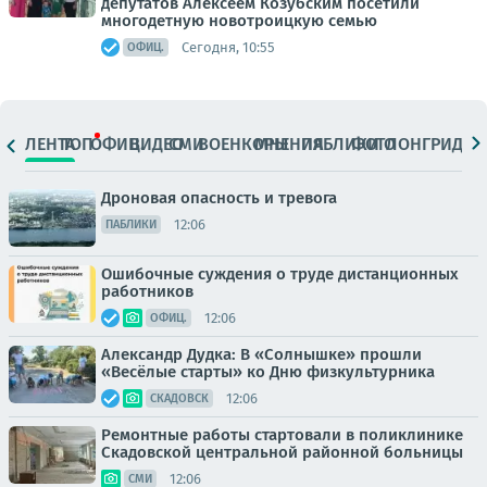
депутатов Алексеем Козубским посетили
многодетную новотроицкую семью
Сегодня, 10:55
ОФИЦ.
ЛЕНТА
ТОП
ОФИЦ.
ВИДЕО
СМИ
ВОЕНКОРЫ
МНЕНИЯ
ПАБЛИКИ
ФОТО
ЛОНГРИДЫ
Дроновая опасность и тревога
12:06
ПАБЛИКИ
Ошибочные суждения о труде дистанционных
работников
12:06
ОФИЦ.
Александр Дудка: В «Солнышке» прошли
«Весёлые старты» ко Дню физкультурника
12:06
СКАДОВСК
Ремонтные работы стартовали в поликлинике
Скадовской центральной районной больницы
12:06
СМИ