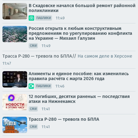
В Скадовске начался большой ремонт районной
поликлиники
11:49
ПАБЛИКИ
Россия открыта к любым конструктивным
предложениям по урегулированию конфликта
на Украине — Михаил Галузин
11:49
СМИ
Трасса Р-280 — тревога по БПЛА//
На самом деле в Херсоне
11:47
Алименты и единое пособие: как изменились
правила расчёта с марта 2026 года
11:46
ПАБЛИКИ
12 погибших, десятки раненых — последствия
атаки на Нижнекамск
11:41
СМИ
Трасса Р-280 — тревога по БПЛА
11:41
СМИ