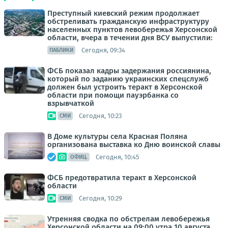
Преступный киевский режим продолжает
обстреливать гражданскую инфраструктуру
населенных пунктов левобережья Херсонской
области, вчера в течении дня ВСУ выпустили:
Сегодня, 09:34
ПАБЛИКИ
ФСБ показал кадры задержания россиянина,
который по заданию украинских спецслужб
должен был устроить теракт в Херсонской
области при помощи пауэрбанка со
взрывчаткой
Сегодня, 10:23
СМИ
В Доме культуры села Красная Поляна
организована выставка ко Дню воинской славы
Сегодня, 10:45
ОФИЦ.
ФСБ предотвратила теракт в Херсонской
области
Сегодня, 10:29
СМИ
Утренняя сводка по обстрелам левобережья
Херсонской области на 09:00 утра 10 августа