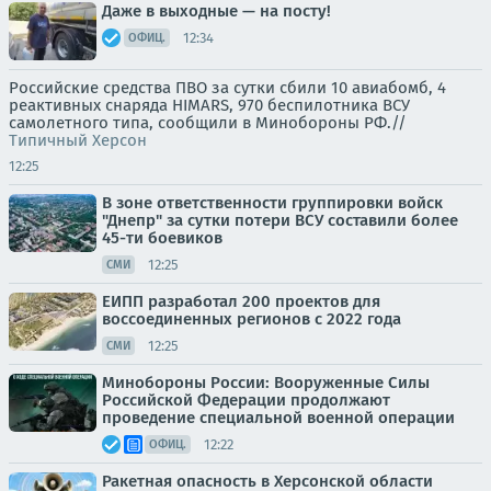
Даже в выходные — на посту!
12:34
ОФИЦ.
Российские средства ПВО за сутки сбили 10 авиабомб, 4
реактивных снаряда HIMARS, 970 беспилотника ВСУ
самолетного типа, сообщили в Минобороны РФ.//
Типичный Херсон
12:25
В зоне ответственности группировки войск
"Днепр" за сутки потери ВСУ составили более
45-ти боевиков
12:25
СМИ
ЕИПП разработал 200 проектов для
воссоединенных регионов с 2022 года
12:25
СМИ
Минобороны России: Вооруженные Силы
Российской Федерации продолжают
проведение специальной военной операции
12:22
ОФИЦ.
Ракетная опасность в Херсонской области