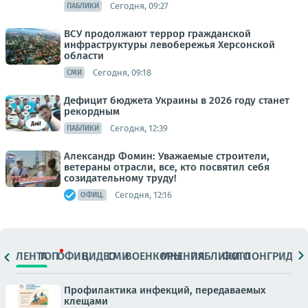
Сегодня, 09:27
ПАБЛИКИ
ВСУ продолжают террор гражданской
инфраструктуры левобережья Херсонской
области
Сегодня, 09:18
СМИ
Дефицит бюджета Украины в 2026 году станет
рекордным
Сегодня, 12:39
ПАБЛИКИ
Александр Фомин: Уважаемые строители,
ветераны отрасли, все, кто посвятил себя
созидательному труду!
Сегодня, 12:16
ОФИЦ.
ЛЕНТА
ТОП
ОФИЦ.
ВИДЕО
СМИ
ВОЕНКОРЫ
МНЕНИЯ
ПАБЛИКИ
ФОТО
ЛОНГРИДЫ
Профилактика инфекций, передаваемых
клещами