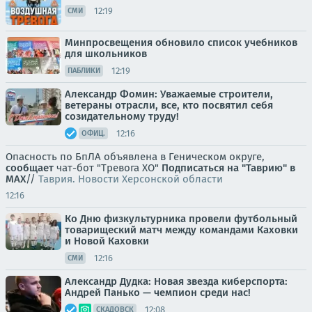
12:19
СМИ
Минпросвещения обновило список учебников
для школьников
12:19
ПАБЛИКИ
Александр Фомин: Уважаемые строители,
ветераны отрасли, все, кто посвятил себя
созидательному труду!
12:16
ОФИЦ.
Опасность по БпЛА объявлена в Геническом округе,
сообщает
чат-бот "Тревога ХО"
Подписаться на "Таврию" в
MAX
//
Таврия. Новости Херсонской области
12:16
Ко Дню физкультурника провели футбольный
товарищеский матч между командами Каховки
и Новой Каховки
12:16
СМИ
Александр Дудка: Новая звезда киберспорта:
Андрей Панько — чемпион среди нас!
12:08
СКАДОВСК