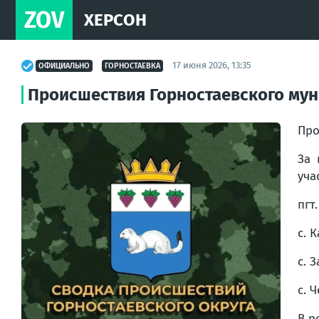
ZOV
ХЕРСОН
17 июня 2026, 13:35
ОФИЦИАЛЬНО
ГОРНОСТАЕВКА
Происшествия Горностаевского мун
Про
За 
уча
пгт
с. 
с. 
с. 
В р