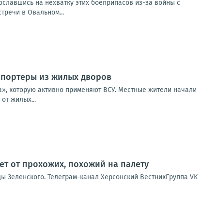
сославшись на нехватку этих боеприпасов из-за войны с
тречи в Овальном...
нспортеры из жилых дворов
а», которую активно применяют ВСУ. Местные жители начали
от жилых...
ет от прохожих, похожий на палету
ды Зеленского. Телеграм-канал Херсонский ВестникГруппа VK