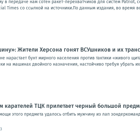
у в передаче нам сотен ракет-перехватчиков для систем Patriot, 
ial Times со ссылкой на источники.По данным издания, во время вс
ашину»: Жители Херсона гонят ВСУшников и их тра
не нарастает бунт мирного населения против тактики «живого щит
ки на машинах двойного назначения, настойчиво требуя убрать их 
ам карателей ТЦК прилетает черный большой предм
омощи этого предмета удалось отбить мужчину из лап зондеркоман
3