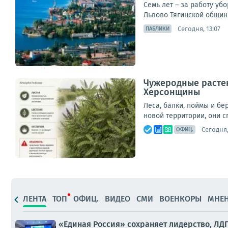
Семь лет – за работу у
Львово Тягинской общины
Сегодня, 13:07
ПАБЛИКИ
Чужеродные растен
Херсонщины
Леса, балки, поймы и б
новой территории, они с
Сегодня,
ОФИЦ.
ЛЕНТА
ТОП
ОФИЦ.
ВИДЕО
СМИ
ВОЕНКОРЫ
МНЕ
«Единая Россия» сохраняет лидерство, ЛД