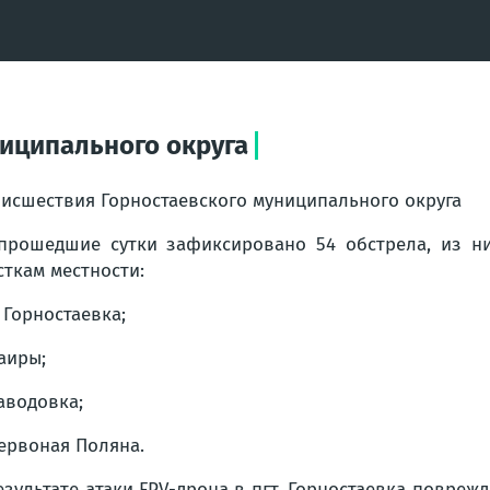
иципального округа
исшествия Горностаевского муниципального округа
прошедшие сутки зафиксировано 54 обстрела, из ни
сткам местности:
. Горностаевка;
Каиры;
Заводовка;
Червоная Поляна.
езультате атаки FPV-дрона в пгт. Горностаевка повре