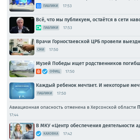
17:53
ПАБЛИКИ
Всё, что мы публикуем, остаётся в сети нав
17:53
ПАБЛИКИ
Врачи Горностаевской ЦРБ провели выездн
17:50
СМИ
Музей Победы ищет родственников погибш
17:50
ОФИЦ.
Каждый ребенок мечтает. И некоторые меч
17:50
ПАБЛИКИ
Авиационная опасность отменена в Херсонской области
17:44
В МКУ «Центр обеспечения деятельности 
17:42
КАХОВКА