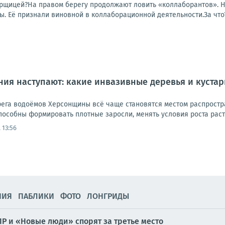
борщицей?На правом берегу продолжают ловить «коллаборантов». Н
. Её признали виновной в коллаборационной деятельности.За что? З
ия наступают: какие инвазивные деревья и куста
ерега водоёмов Херсонщины всё чаще становятся местом распрост
пособны формировать плотные заросли, менять условия роста расте
 13:56
НИЯ
ПАБЛИКИ
ФОТО
ЛОНГРИДЫ
ПР и «Новые люди» спорят за третье место