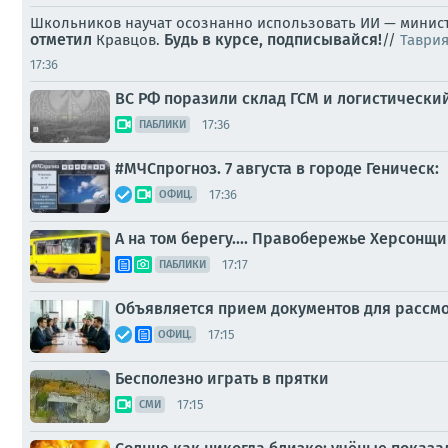
Школьников научат осознанно использовать ИИ — министр
отметил
Будь в курсе, подписывайся!
Кравцов.
//
Таврия
17:36
ВС РФ поразили склад ГСМ и логистически
17:36
ПАБЛИКИ
#МЧСпрогноз. 7 августа в городе Геническ:
17:36
ОФИЦ.
А на том берегу.... Правобережье Херсонщ
17:17
ПАБЛИКИ
Объявляется прием документов для рассм
17:15
ОФИЦ.
Бесполезно играть в прятки
17:15
СМИ