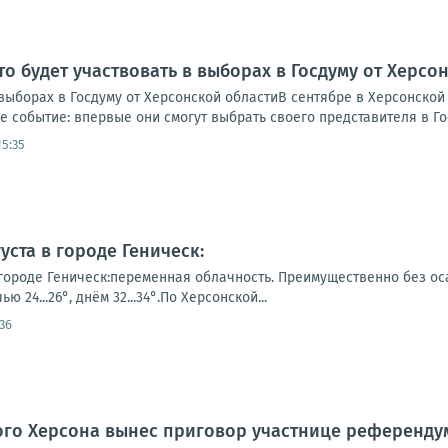
то будет участвовать в выборах в Госдуму от Херсо
 выборах в Госдуму от Херсонской областиВ сентябре в Херсонско
е событие: впервые они смогут выбрать своего представителя в Го
15:35
уста в городе Геническ:
городе Геническ:переменная облачность. Преимущественно без оса
 24...26°, днём 32...34°.По Херсонской...
36
ого Херсона вынес приговор участнице референду