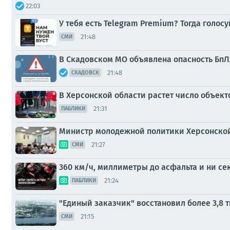
22:03
У тебя есть Telegram Premium? Тогда голо
21:48
СМИ
В Скадовском МО объявлена опасность БпЛА
21:48
СКАДОВСК
В Херсонской области растет число объекто
21:31
ПАБЛИКИ
Министр молодежной политики Херсонской
21:27
СМИ
360 км/ч, миллиметры до асфальта и ни се
21:24
ПАБЛИКИ
"Единый заказчик" восстановил более 3,8 
21:15
СМИ