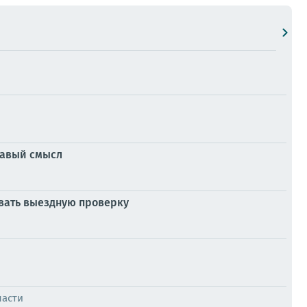
дравый смысл
овать выездную проверку
ласти