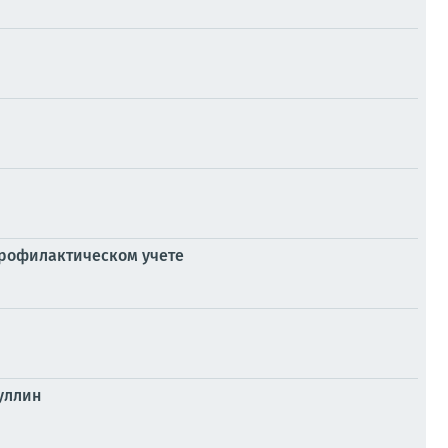
профилактическом учете
уллин