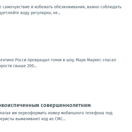
ее самочувствие и избежать обезвоживания, важно соблюдать
т:пейте воду регулярно, не...
лентино Росси превращал гонки в шоу, Марк Маркес спасал
рости свыше 200...
новоиспеченным совершеннолетним
длагая им переоформить номер мобильного телефона под
еристы выманивают код из СМС...