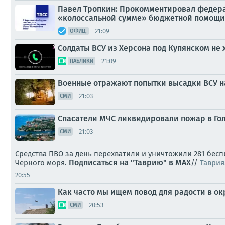
Павел Тропкин: Прокомментировал федерал
«колоссальной сумме» бюджетной помощи 
21:09
ОФИЦ.
Солдаты ВСУ из Херсона под Купянском не 
21:09
ПАБЛИКИ
Военные отражают попытки высадки ВСУ н
21:03
СМИ
Спасатели МЧС ликвидировали пожар в Го
21:03
СМИ
Средства ПВО за день перехватили и уничтожили 281 бе
Подписаться на "Таврию" в MAX
Черного моря.
//
Таврия
20:55
Как часто мы ищем повод для радости в 
20:53
СМИ