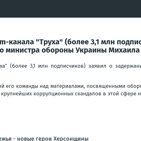
m-канала "Труха" (более 3,1 млн подпи
ю министра обороны Украины Михаила
уха" (более 3,1 млн подписчиков) заявил о задерж
отой его команды над материалами, посвященными обо
 крупнейших коррупционных скандалов в этой сфере на
ежья - новые герои Херсонщины