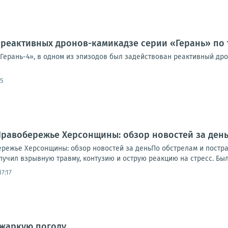
реактивных дронов-камикадзе серии «Герань» по 
«Герань-4», в одном из эпизодов был задействован реактивный др
05
.. Правобережье Херсонщины: обзор новостей за де
обережье Херсонщины: обзор новостей за деньПо обстрелам и пост
учил взрывную травму, контузию и острую реакцию на стресс. Был 
7:17
 жаркую погоду