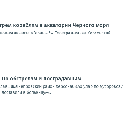
трём кораблям в акватории Чёрного моря
онов-камикадзе «Герань-5». Телеграм-канал Херсонский
нь По обстрелам и пострадавшим
радавшимДнепровский район Херсона08:40 удар по мусоровозу
доставили в больницу.—...