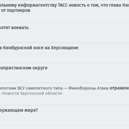
ьному информагентству ТАСС новость о том, что глава 
от партнеров
хотят воевать
а Кинбурнской косе на Херсонщине
лопристанском округе
отраже
спилотник ВСУ самолетного типа — Минобороны Атаки
. Новости Херсонской области
окружающем мире?