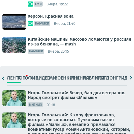
Вчера, 19:22
СМИ
Херсон. Красная зона
Вчера, 21:40
ПАБЛИКИ
Китайские машины массово ломаются у россиян
из-за бензина, — mash
Вчера, 20:15
ПАБЛИКИ
ЛЕНТА
ТОП
ОФИЦ.
ВИДЕО
СМИ
ВОЕНКОРЫ
МНЕНИЯ
ПАБЛИКИ
ФОТО
ЛОНГРИДЫ
Игорь Гомольский: Вечер, бар для ветеранов.
Народ смотрит фильм «Малыш»
01:18
МНЕНИЯ
Игорь Гомольский: К хору фронтовиков,
которые не согласны с Пучковым насчет
фильма «Малыш», внезапно примазался
комнатный гусар Роман Антоновский, который,