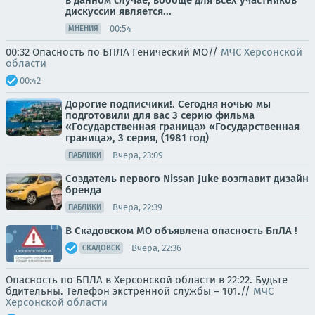
в данном случае, вообще для всех участников
дискуссии является...
00:54
МНЕНИЯ
00:32 Опасность по БПЛА Генический МО//
МЧС Херсонской
области
00:42
Дорогие подписчики!. Сегодня ночью мы
подготовили для вас 3 серию фильма
«Государственная граница» «Государственная
граница», 3 серия, (1981 год)
Вчера, 23:09
ПАБЛИКИ
Создатель первого Nissan Juke возглавит дизайн
бренда
Вчера, 22:39
ПАБЛИКИ
В Скадовском МО объявлена опасность БпЛА !
Вчера, 22:36
СКАДОВСК
Опасность по БПЛА в Херсонской области в 22:22. Будьте
бдительны. Телефон экстренной службы – 101.//
МЧС
Херсонской области