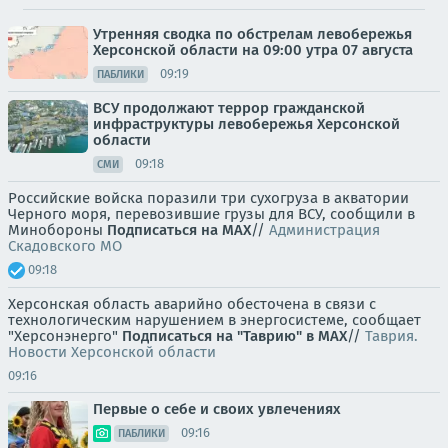
Утренняя сводка по обстрелам левобережья
Херсонской области на 09:00 утра 07 августа
09:19
ПАБЛИКИ
ВСУ продолжают террор гражданской
инфраструктуры левобережья Херсонской
области
09:18
СМИ
Российские войска поразили три сухогруза в акватории
Черного моря, перевозившие грузы для ВСУ, сообщили в
Минобороны
Подписаться на MAX
//
Администрация
Скадовского МО
09:18
Херсонская область аварийно обесточена в связи с
технологическим нарушением в энергосистеме, сообщает
"Херсонэнерго"
Подписаться на "Таврию" в MAX
//
Таврия.
Новости Херсонской области
09:16
Первые о себе и своих увлечениях
09:16
ПАБЛИКИ