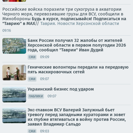
Российские войска поразили три сухогруза в акватории
Черного моря, перевозившие грузы для ВСУ, сообщили в
Минобороны
Будь в курсе, подписывайся!
Подписаться на
"Таврию" в MAX
//
Таврия. Новости Херсонской области
09:16
Банк России получил 32 жалобы от жителей
Херсонской области в первом полугодии 2026
года, сообщил "Таврии" Иван Дудий
09:09
СМИ
Генические волонтеры передали на передовую
пять маскировочных сетей
09:07
СМИ
Украинский бизнес под ударом
09:07
ПАБЛИКИ
Экс-главком ВСУ Валерий Залужный бьет
тревогу перед западными кураторами и зовет
их глубже втягиваться в войну против России,
заявил Владимир Сальдо
09:03
СМИ