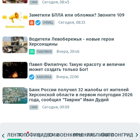
Сегодня, 08:45
СМИ
Заметили БПЛА или обломки? Звоните 109
Сегодня, 08:33
ОФИЦ.
Водители Левобережья - новые герои
Херсонщины
Вчера, 20:46
ПАБЛИКИ
Павел Филипчук: Такую красоту и величие
может создать только Бог!
Вчера, 22:06
КАХОВКА
Банк России получил 32 жалобы от жителей
Херсонской области в первом полугодии 2026
года, сообщил "Таврии" Иван Дудий
Сегодня, 09:09
СМИ
ЛЕНТА
ТОП
ОФИЦ.
ВИДЕО
СМИ
ВОЕНКОРЫ
МНЕНИЯ
ПАБЛИКИ
ФОТО
ЛОНГРИДЫ