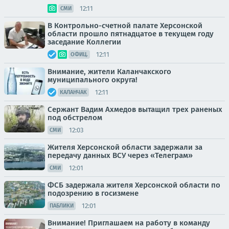
12:11
СМИ
В Контрольно-счетной палате Херсонской
области прошло пятнадцатое в текущем году
заседание Коллегии
12:11
ОФИЦ.
Внимание, жители Каланчакского
муниципального округа!
12:11
КАЛАНЧАК
Сержант Вадим Ахмедов вытащил трех раненых
под обстрелом
12:03
СМИ
Жителя Херсонской области задержали за
передачу данных ВСУ через «Телеграм»
12:01
СМИ
ФСБ задержала жителя Херсонской области по
подозрению в госизмене
12:01
ПАБЛИКИ
Внимание! Приглашаем на работу в команду