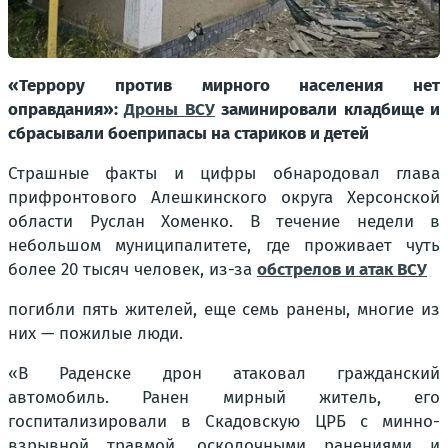
«Террору против мирного населения нет
оправдания»:
Дроны ВСУ
заминировали кладбище и
сбрасывали боеприпасы на стариков и детей
Страшные факты и цифры обнародовал глава
прифронтового Алешкинского округа Херсонской
области Руслан Хоменко. В течение недели в
небольшом муниципалитете, где проживает чуть
более 20 тысяч человек, из-за
обстрелов и атак ВСУ
погибли пять жителей, еще семь ранены, многие из
них — пожилые люди.
«В Раденске дрон атаковал гражданский
автомобиль. Ранен мирный житель, его
госпитализировали в Скадовскую ЦРБ с минно-
взрывной травмой, осколочными ранениями и