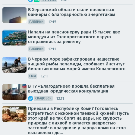
В Херсонской области стали появляться
баннеры с благодарностью энергетикам
12:15
ПАБЛИКИ
Напали на пенсионерку ради 15 тысяч: две
молодухи из Голопристанского округа
отправились за решётку
12:11
ПАБЛИКИ
В Черном море зафиксировали нашествие
хищной рыбы пеламиды, сообщает Институт
биологии южных морей имени Ковалевского
12:11
СМИ
В ТУ «Благодатное» прошла бесплатная
выездная юридическая консультация
12:11
СКАДОВСК
Приехали в Республику Коми? Готовьтесь
встретиться с исконной таежной кухней! Пусть
этот край не так богат на дары, но скупость
природы с лихвой окупается щедростью
застолий: в праздники у народа коми на стол
выставляют до...