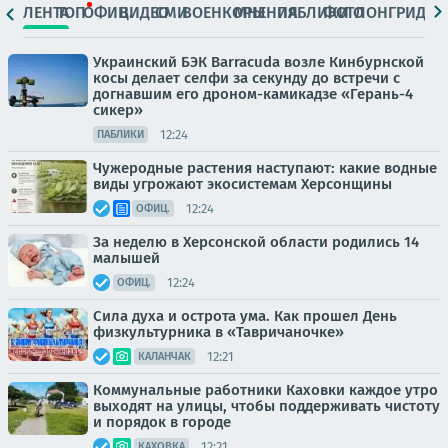
ЛЕНТА
ТОП
ОФИЦ.
ВИДЕО
СМИ
ВОЕНКОРЫ
МНЕНИЯ
ПАБЛИКИ
ФОТО
ЛОНГРИДЫ
Украинский БЭК Barracuda возле Кинбурнской
косы делает селфи за секунду до встречи с
догнавшим его дроном-камикадзе «Герань-4
сикер»
12:24
ПАБЛИКИ
Чужеродные растения наступают: какие водные
виды угрожают экосистемам Херсонщины
12:24
ОФИЦ.
За неделю в Херсонской области родились 14
малышей
12:24
ОФИЦ.
Сила духа и острота ума. Как прошел День
физкультурника в «Тавричаночке»
12:21
КАЛАНЧАК
Коммунальные работники Каховки каждое утро
выходят на улицы, чтобы поддерживать чистоту
и порядок в городе
12:21
КАХОВКА