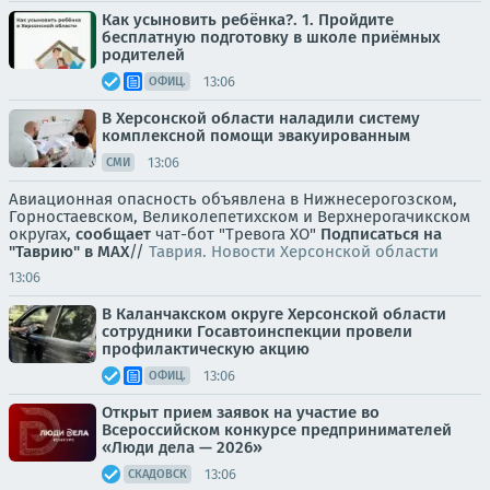
Как усыновить ребёнка?. 1. Пройдите
бесплатную подготовку в школе приёмных
родителей
13:06
ОФИЦ.
В Херсонской области наладили систему
комплексной помощи эвакуированным
13:06
СМИ
Авиационная опасность объявлена в Нижнесерогозском,
Горностаевском, Великолепетихском и Верхнерогачикском
округах,
сообщает
чат-бот "Тревога ХО"
Подписаться на
"Таврию" в MAX
//
Таврия. Новости Херсонской области
13:06
В Каланчакском округе Херсонской области
сотрудники Госавтоинспекции провели
профилактическую акцию
13:06
ОФИЦ.
Открыт прием заявок на участие во
Всероссийском конкурсе предпринимателей
«Люди дела — 2026»
13:06
СКАДОВСК