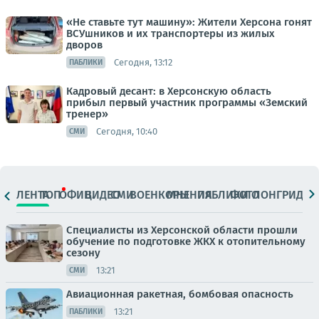
«Не ставьте тут машину»: Жители Херсона гонят
ВСУшников и их транспортеры из жилых
дворов
Сегодня, 13:12
ПАБЛИКИ
Кадровый десант: в Херсонскую область
прибыл первый участник программы «Земский
тренер»
Сегодня, 10:40
СМИ
ЛЕНТА
ТОП
ОФИЦ.
ВИДЕО
СМИ
ВОЕНКОРЫ
МНЕНИЯ
ПАБЛИКИ
ФОТО
ЛОНГРИДЫ
Специалисты из Херсонской области прошли
обучение по подготовке ЖКХ к отопительному
сезону
13:21
СМИ
Авиационная ракетная, бомбовая опасность
13:21
ПАБЛИКИ