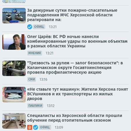
За дежурные сутки пожарно-спасательные
подразделения МЧС Херсонской области
реагировали на:
13:21
ОФИЦ.
Олег Царёв: ВС РФ ночью нанесли
комбинированные удары по военным объектам
в разных областях Украины
13:21
МНЕНИЯ
"Трезвость за рулем — залог безопасности": в
Каланчакском округе Госавтоинспекция
провела профилактическую акцию
13:16
СМИ
«Не ставьте тут машину»: Жители Херсона гонят
ВСУшников и их транспортеры из жилых
дворов
13:12
ПАБЛИКИ
Специалисты из Херсонской области прошли
обучение перед отопительным сезоном
13:09
ОФИЦ.