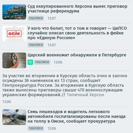
Суд оккупированного Херсона вынес приговор
участнице референдума
13:07
ПАБЛИКИ
У кого что болит, тот о том и говорит — ЦиПСО
случайно описал свою деятельность в фейке
про «Единую Россию»
13:07
ПАБЛИКИ
Царский военкомат обнаружили в Петербурге
13:06
ПАБЛИКИ
За участие во вторжении в Курскую область очно и заочно
осуждены 36 наемников из 13 стран, сообщает
Генпрокуратура России. За вторжение в Курскую область
также вынесены приговоры свыше 470 военнослужащим
украинских формирований.//
Типичный Херсон
13:06
Семь пешеходов и водитель легкового
автомобиля госпитализированы после наезда
на толпу в Омске, сообщает прокуратура
13:06
ПАБЛИКИ