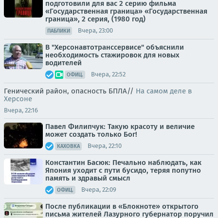
подготовили для вас 2 серию фильма
«Государственная граница» «Государственная
граница», 2 серия, (1980 год)
Вчера, 23:00
ПАБЛИКИ
В "Херсонавтотранссервисе" объяснили
необходимость стажировок для новых
водителей
Вчера, 22:52
ОФИЦ.
Генический район, опасность БПЛА//
На самом деле в
Херсоне
Вчера, 22:16
Павел Филипчук: Такую красоту и величие
может создать только Бог!
Вчера, 22:10
КАХОВКА
Константин Басюк: Печально наблюдать, как
Япония уходит с пути бусидо, теряя попутно
память и здравый смысл
Вчера, 22:09
ОФИЦ.
После публикации в «Блокноте» открытого
письма жителей Лазурного губернатор поручил