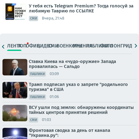
У тебя есть Telegram Premium? Тогда голосуй за
любимую Таврию по ССЫЛКЕ
Вчера, 21:48
СМИ
ЛЕНТА
ТОП
ОФИЦ.
ВИДЕО
СМИ
ВОЕНКОРЫ
МНЕНИЯ
ПАБЛИКИ
ФОТО
ЛОНГРИДЫ
Ставка Киева на «чудо-оружие» Запада
провалилась — Сальдо
03:09
ПАБЛИКИ
Трамп подписал указ о запрете "родильного
туризма" в США
01:06
ПАБЛИКИ
ВСУ ушли под землю: обнаружены координаты
тайных центров принятия решений
01:03
СМИ
Фронтовая сводка за день от канала
"Украина.ру":