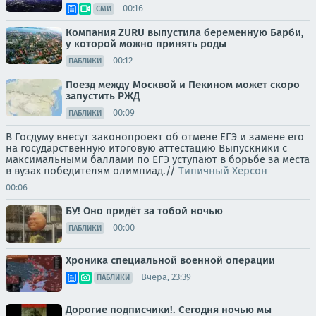
00:16
СМИ
Компания ZURU выпустила беременную Барби,
у которой можно принять роды
00:12
ПАБЛИКИ
Поезд между Москвой и Пекином может скоро
запустить РЖД
00:09
ПАБЛИКИ
В Госдуму внесут законопроект об отмене ЕГЭ и замене его
на государственную итоговую аттестацию Выпускники с
максимальными баллами по ЕГЭ уступают в борьбе за места
в вузах победителям олимпиад.//
Типичный Херсон
00:06
БУ! Оно придёт за тобой ночью
00:00
ПАБЛИКИ
Хроника специальной военной операции
Вчера, 23:39
ПАБЛИКИ
Дорогие подписчики!. Сегодня ночью мы