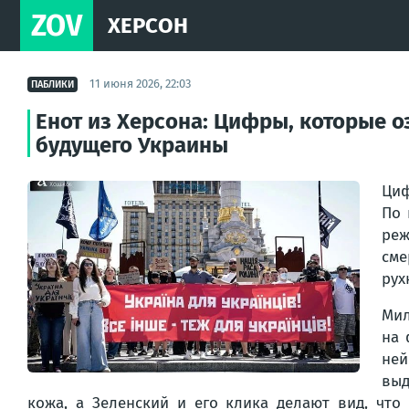
ZOV
ХЕРСОН
11 июня 2026, 22:03
ПАБЛИКИ
Енот из Херсона: Цифры, которые 
будущего Украины
Циф
По 
реж
сме
рух
Мил
на 
ней
выд
кожа, а Зеленский и его клика делают вид, что