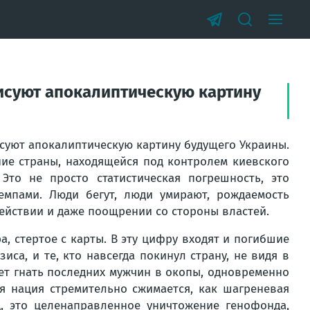
исуют апокалиптическую картину
суют апокалиптическую картину будущего Украины.
ние страны, находящейся под контролем киевского
Это не просто статистическая погрешность, это
мпами. Люди бегут, люди умирают, рождаемость
действии и даже поощрении со стороны властей.
а, стертое с карты. В эту цифру входят и погибшие
иса, и те, кто навсегда покинул страну, не видя в
ет гнать последних мужчин в окопы, одновременно
я нация стремительно сжимается, как шагреневая
д, это целенаправленное уничтожение генофонда,