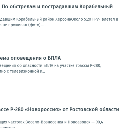
нь По обстрелам и пострадавшим Корабельный
радавшим Корабельный район ХерсонаОколо 5:20 FPV- влетел в
 не проживал (фото)—...
стема оповещения о БПЛА
ещения об опасности БПЛА на участке трассы Р-280,
о с телевизионной и...
ссе Р-280 «Новороссия» от Ростовской области
щих частотах:Весело-Вознесенка и Новоазовск — 90,4
оицкое —...