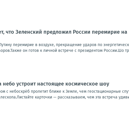
т, что Зеленский предложил России перемирие на
 Путину перемирие в воздухе, прекращение ударов по энергетичес
ров.Также он готов к личной встрече с президентом России.Шо тр
да небо устроит настоящее космическое шоу
м с небоскрёб пролетит ближе к Земле, чем геостационарные спут
ескопа.Листайте карточки — рассказываем, чем эта встреча удивит