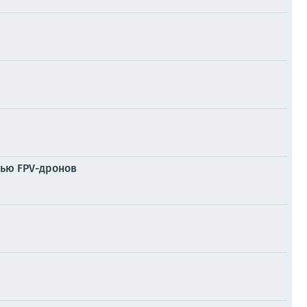
щью FPV-дронов