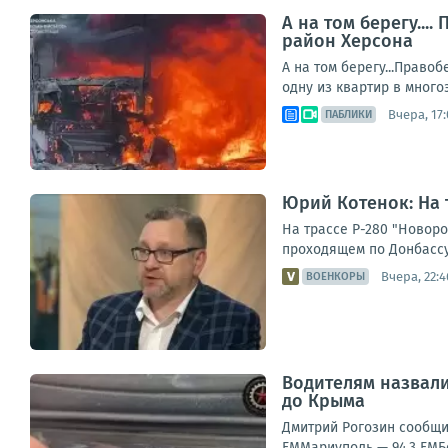
А на том берегу..
район Херсона
А на том берегу...Прав
одну из квартир в много
Вчера, 17:
ПАБЛИКИ
Юрий Котенок: На 
На трассе Р-280 "Новор
проходящем по Донбассу
Вчера, 22:4
ВОЕНКОРЫ
Водителям назвали
до Крыма
Дмитрий Рогозин сообщи
FMМариуполь — 94,3 FMБе