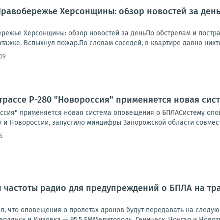
.. Правобережье Херсонщины: обзор новостей за де
обережье Херсонщины: обзор новостей за деньПо обстрелам и пост
этажке. Вспыхнул пожар.По словам соседей, в квартире давно никто
09
трассе Р-280 "Новороссия" применяется новая си
оссия" применяется новая система оповещения о БПЛАСистему опов
 и Новороссии, запустило минцифры Запорожской области совместн
6
 частоты радио для предупреждений о БПЛА на тра
л, что оповещения о пролётах дронов будут передавать на следую
рдянск и Инзовка — 95,5 FMМелитополь, Геническ, Чонгар и Новотр