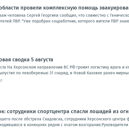
 области провели комплексную помощь эвакуиров
ам человека Сергей Георгиев сообщил, что совместно с Геническ
елей ПВР. "Уже подобран соцработник, которого жители ПВР знают 
овая сводка 5 августа
ста На Херсонском направлении ВС РФ громят логистику врага и ег
ыпустил по левобережью 31 снаряд, в Новой Каховке ранен мирный
27
к: сотрудники спортцентра спасли лошадей из огн
шего после обстрела Скадовска, сотрудники Херсонского центра ф
ходившихся в конюшнях рядом с очагом возгорания.Руководители ц