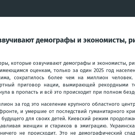
озвучивают демографы и экономисты, р
ры, которые озвучивают демографы и экономисты, ри
имеющимся оценкам, только за один 2025 год населе
има, сократилось более чем на миллион человек. 
ртный приговор нации, вымирающей рекордными те
нула в пропасть и всё это происходит при полном без
лион за год это население крупного областного центр
фронте, и умершие от последствий гуманитарного криз
 будущего для своих детей. Киевский режим продолжа
авливая женщин и стариков в эмиграцию. Украинска
 ничего не происходит. Это не демографический спа