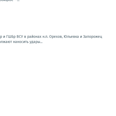
 и ГШБр ВСУ в районах н.п. Орехов, Юльевка и Запорожец
олжают наносить удары...