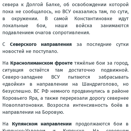
севера к Долгой Балке, об освобождении которой
пока не сообщалось, но ВСУ оказались там, по сути,
в окружении. В самой Константиновке идут
локальные бои, наши войска занимаются
подавлением очагов сопротивления.
С
Северского направления
за последние сутки
новостей не поступало.
На
Краснолиманском фронте
тяжёлые бои за город,
ситуация остаётся там достаточно подвижной.
Северо-западнее ВСУ пытаются забрасывать
«двойки» в направлении на Шандриголово, но
безуспешно. ВС РФ немного продвинулись в районе
Коровьего Яра, а также перерезали дорогу севернее
Новоплатоновки. Возросла интенсивность боёв в
направлении на Боровую.
На
Купянском направлении
продолжаются бои в
Купянске-Узловом и Купянске. На северном