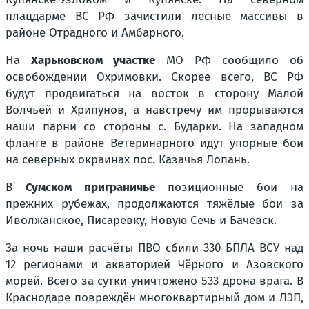
плацдарме ВС РФ зачистили лесные массивы в
районе Отрадного и Амбарного.
На
Харьковском участке
МО РФ сообщило об
освобождении Охримовки. Скорее всего, ВС РФ
будут продвигаться на восток в сторону Малой
Волчьей и Хрипунов, а навстречу им прорываются
наши парни со стороны с. Бударки. На западном
фланге в районе Ветеринарного идут упорные бои
на северных окраинах пос. Казачья Лопань.
В
Сумском приграничье
позиционные бои на
прежних рубежах, продолжаются тяжёлые бои за
Иволжанское, Писаревку, Новую Сечь и Бачевск.
За ночь наши расчёты ПВО сбили 330 БПЛА ВСУ над
12 регионами и акваторией Чёрного и Азовского
морей. Всего за сутки уничтожено 533 дрона врага. В
Краснодаре повреждён многоквартирный дом и ЛЭП,