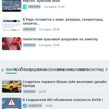
Херсон. Красная зона
Сегодня, 21:40
ПАБЛИКИ
В Раде готовятся к зиме: резервы, генераторы,
запреты…
Сегодня, 20:36
ПАБЛИКИ
Любителям красивой шнуровки на заметку
Сегодня, 13:00
ПАБЛИКИ
ЛЕНТА
ТОП
ОФИЦ.
ВИДЕО
СМИ
ВОЕНКОРЫ
МНЕНИЯ
ПАБЛИКИ
ФОТО
ЛОНГРИДЫ
Создатель первого Nissan Juke возглавит дизайн
бренда
22:39
ПАБЛИКИ
В Скадовском МО объявлена опасность БпЛА !
22:36
СКАДОВСК