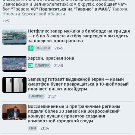
Ивановском и Великолепетихском округах,
сообщает
чат-
бот "Тревога ХО"
Подписаться на "Таврию" в MAX
//
Таврия.
Новости Херсонской области
21:51
Нетфликс запер мужика в билборде на три дня
— с 6 по 8 августа актёру запрещено выходить
за пределы пространства
21:45
ПАБЛИКИ
Херсон. Красная зона
21:40
ПАБЛИКИ
Samsung готовит выдвижной экран — новый
смартфон будет превращаться в 10-дюймовый
планшет, пишут инсайдеры
21:34
ПАБЛИКИ
Воссоединенные и приграничные регионы
подали более 30 заявок на Всероссийский
конкурс лучших проектов создания
комфортной городской среды
21:34
СМИ