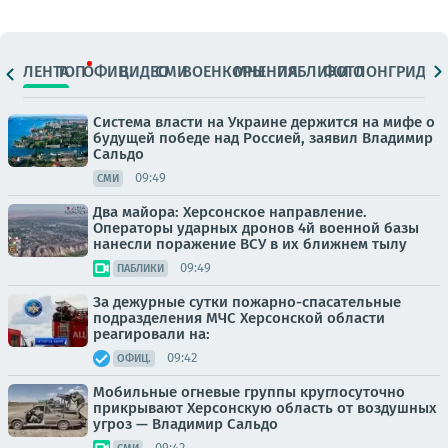
ЛЕНТА
ТОП
ОФИЦ.
ВИДЕО
СМИ
ВОЕНКОРЫ
МНЕНИЯ
ПАБЛИКИ
ФОТО
ЛОНГРИДЫ
Система власти на Украине держится на мифе о
будущей победе над Россией, заявил Владимир
Сальдо
09:49
СМИ
Два майора: Херсонское направление.
Операторы ударных дронов 4й военной базы
нанесли поражение ВСУ в их ближнем тылу
09:49
ПАБЛИКИ
За дежурные сутки пожарно-спасательные
подразделения МЧС Херсонской области
реагировали на:
09:42
ОФИЦ.
Мобильные огневые группы круглосуточно
прикрывают Херсонскую область от воздушных
угроз — Владимир Сальдо
09:42