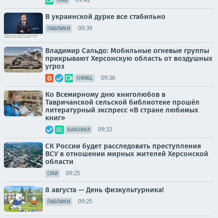
СМИ
В украинской дурке все стабильно
09:39
ПАБЛИКИ
Владимир Сальдо: Мобильные огневые группы
прикрывают Херсонскую область от воздушных
угроз
09:36
ОФИЦ.
Ко Всемирному дню книголюбов в
Тавричанской сельской библиотеке прошёл
литературный экспресс «В стране любимых
книг»
09:33
КАХОВКА
СК России будет расследовать преступления
ВСУ в отношении мирных жителей Херсонской
области
09:25
СМИ
8 августа — День физкультурника!
09:25
ПАБЛИКИ