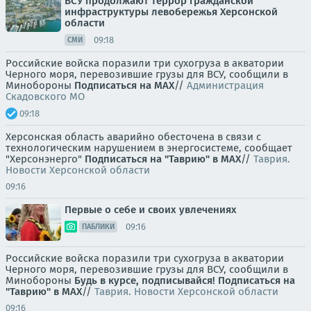
ВСУ продолжают террор гражданской
инфраструктуры левобережья Херсонской
области
09:18
СМИ
Российские войска поразили три сухогруза в акватории
Черного моря, перевозившие грузы для ВСУ, сообщили в
Минобороны
Подписаться на MAX
//
Администрация
Скадовского МО
09:18
Херсонская область аварийно обесточена в связи с
технологическим нарушением в энергосистеме, сообщает
"Херсонэнерго"
Подписаться на "Таврию" в MAX
//
Таврия.
Новости Херсонской области
09:16
Первые о себе и своих увлечениях
09:16
ПАБЛИКИ
Российские войска поразили три сухогруза в акватории
Черного моря, перевозившие грузы для ВСУ, сообщили в
Минобороны
Будь в курсе, подписывайся!
Подписаться на
"Таврию" в MAX
//
Таврия. Новости Херсонской области
09:16