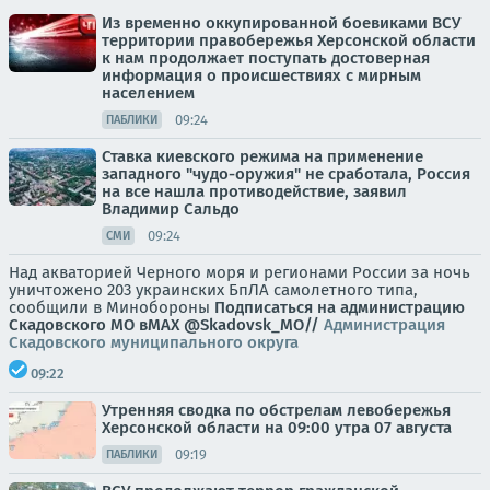
Из временно оккупированной боевиками ВСУ
территории правобережья Херсонской области
к нам продолжает поступать достоверная
информация о происшествиях с мирным
населением
09:24
ПАБЛИКИ
Ставка киевского режима на применение
западного "чудо-оружия" не сработала, Россия
на все нашла противодействие, заявил
Владимир Сальдо
09:24
СМИ
Над акваторией Черного моря и регионами России за ночь
уничтожено 203 украинских БпЛА самолетного типа,
сообщили в Минобороны
Подписаться на администрацию
Скадовского МО в
МАХ
@Skadovsk_MO//
Администрация
Скадовского муниципального округа
09:22
Утренняя сводка по обстрелам левобережья
Херсонской области на 09:00 утра 07 августа
09:19
ПАБЛИКИ