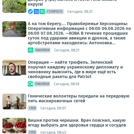
округа!
Сегодня, 08:37
ГЕНИЧЕСК
А на том берегу.... Правобережье Херсонщины:
Оперативная информация с 06:00 06.08.2026 по
06:00 07.08.2026. —ХОВА В течение прошедших
суток под ударами авиации и дронов, а также
артобстрелами находились: Антоновка...
Сегодня, 08:21
ПАБЛИКИ
Операция — найти трюфель. Зеленский
поручил каждому украинскому дипломату и
чиновнику выяснить, где в мире ещё есть
свободные ракеты для Patriot
Сегодня, 08:18
ПАБЛИКИ
Генические волонтеры передали на передовую
пять маскировочных сетей
Сегодня, 09:07
СМИ
Вишня против черешни. Врач пояснил, какую
ягоду выбрать для здоровья сердца и сосудов
Сегодня, 08:45
СМИ