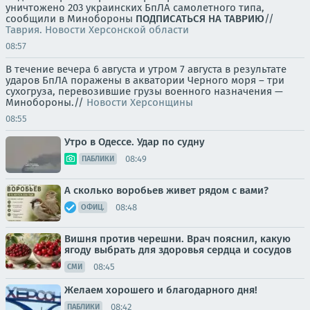
уничтожено 203 украинских БпЛА самолетного типа,
сообщили в Минобороны
ПОДПИСАТЬСЯ НА ТАВРИЮ
//
Таврия. Новости Херсонской области
08:57
В течение вечера 6 августа и утром 7 августа в результате
ударов БпЛА поражены в акватории Черного моря – три
сухогруза, перевозившие грузы военного назначения —
Минобороны.//
Новости Херсонщины
08:55
Утро в Одессе. Удар по судну
08:49
ПАБЛИКИ
А сколько воробьев живет рядом с вами?
08:48
ОФИЦ.
Вишня против черешни. Врач пояснил, какую
ягоду выбрать для здоровья сердца и сосудов
08:45
СМИ
Желаем хорошего и благодарного дня!
08:42
ПАБЛИКИ