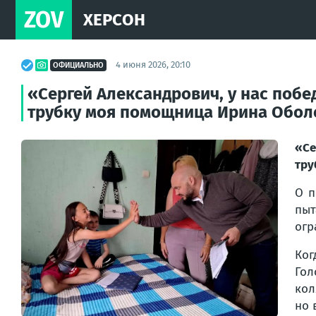
ZOV
ХЕРСОН
4 июня 2026, 20:10
ОФИЦИАЛЬНО
«Сергей Александрович, у нас побе
трубку моя помощница Ирина Обол
«Се
тру
О п
пыт
огр
Ког
Гол
кол
но 