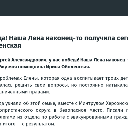
да! Наша Лена наконец-то получила сег
енская
ргей Александрович, у нас победа! Наша Лена наконец-
бку моя помощница Ирина Оболенская.
роблемах Елены, которая одна воспитывает троих дет
алась решить свои вопросы, но постоянно натыкалас
аниченными правами.
да узнали об этой семье, вместе с Минтрудом Херсонс
опристанского округа в безопасное место. Писали 
легами из отдела по работе с эвакуированными гражд
в итоге — с результатом.