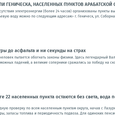
И ГЕНИЧЕСКА, НАСЕЛЕННЫХ ПУНКТОВ АРАБАТСКОЙ 
тсутствия электроэнергии (более 24 часов) организованы пункты 
вую воду можно по следующим адресам:• г. Геническ, ул. Соборная,
тры до асфальта и ни секунды на страх
 человек пытается обогнать законы физики. Здесь легендарный Ва
можных падений, а великие соперники сражались за победу на ско
ге 22 населенных пункта остаются без света, вода
дную проверку по всем населенным пунктам округа, начав с Лазур
ры, запасы топлива и периодичность подвоза. Для одиноких пенси