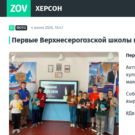
ZOV
ХЕРСОН
4 июня 2026, 16:47
ФОТО
Первые Верхнесерогозской школы п
Пер
Акт
кул
мая
Соб
выр
#Дв