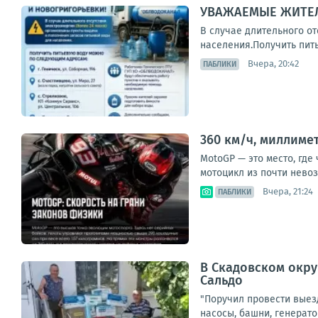
УВАЖАЕМЫЕ ЖИТЕЛ
В случае длительного о
населения.Получить питье
Вчера, 20:42
ПАБЛИКИ
360 км/ч, миллиме
MotoGP — это место, где
мотоцикл из почти невоз
Вчера, 21:24
ПАБЛИКИ
В Скадовском окру
Сальдо
"Поручил провести выез
насосы, башни, генерато