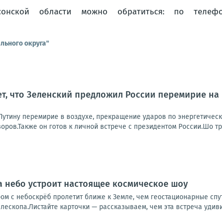
кой области можно обратиться: по телефону
льного округа"
т, что Зеленский предложил России перемирие на
 Путину перемирие в воздухе, прекращение ударов по энергетичес
ров.Также он готов к личной встрече с президентом России.Шо тр
да небо устроит настоящее космическое шоу
м с небоскрёб пролетит ближе к Земле, чем геостационарные спут
ескопа.Листайте карточки — рассказываем, чем эта встреча удивит