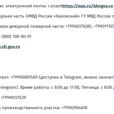
ес электронной почты: r.sirash
https://max.ru/khogov.ru
урная часть ОМВД России «Каховский» ГУ МВД России по
ера дежурной пожарной части: +79900376285, +79901115512
(800) 100-00-01
.sfr.gov.ru
6
 +79900069569 (доступен в Telegram, можно звонить и 
gram). Время работы: с 8:00 до 17:00, Пятница: с 8:00 до
+79900121529
производственного участка: +79902904618