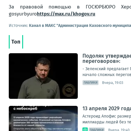
За правовой помощью в ГОСЮРБЮРО Херсонс
gosyurbyuro
https://max.ru/khogov.ru
Источник:
Канал в МАКС "Администрация Каховского муниципа
Топ
Подоляк утверждае
переговоров»:
- Зеленский предлагает
начало сложных перегово
Вчера, 19:03
ПАБЛИКИ
13 апреля 2029 го
Астероид Апофис размеро
миллиарды людей без тел
Вчера, 19:40
ПАБЛИКИ