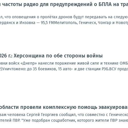
 частоты радио для предупреждений о БПЛА на тра
л, что оповещения о пролётах дронов будут передавать на следую
рдянск и Инзовка — 95,5 FMМелитополь, Геническ, Чонгар и Новотр
2026 г.: Херсонщина по обе стороны войны
вки войск «Днепр» нанесли поражение живой силе и технике ОМБр
2)Уничтожено: до 35 боевиков, 15 авто- и две станции РЭБ.ВСУ прод
 области провели комплексную помощь эвакуиров
ам человека Сергей Георгиев сообщил, что совместно с Геническ
елей ПВР. "Уже подобран соцработник, которого жители ПВР знают 