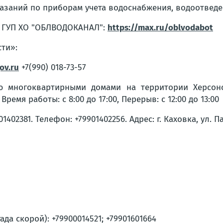
заний по приборам учета водоснабжения, водоотведени
а ГУП ХО "ОБЛВОДОКАНАЛ":
https://max.ru/oblvodabot
ти»:
ov.ru
+7(990) 018-73-57
 многоквартирными домами на территории Херсонск
ремя работы: с 8:00 до 17:00, Перерыв: с 12:00 до 13:00
02381. Телефон: +79901402256. Адрес: г. Каховка, ул. Па
а скорой): +79900014521; +79901601664