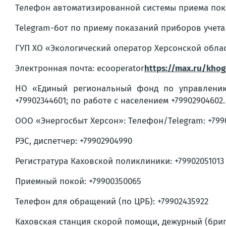
Телефон автоматизированной системы приема пока
Telegram-бот по приему показаний приборов учет
ГУП ХО «Экологический оператор Херсонской облас
Электронная почта: ecooperator
https://max.ru/khog
НО «Единый региональный фонд по управлению
+79902344601; по работе с населением +79902904602. В
ООО «Энергосбыт Херсон»: Телефон/Telegram: +799014
РЭС, диспетчер: +79902904990
Регистратура Каховской поликлиники: +79902051013
Приемный покой: +79900350065
Телефон для обращений (по ЦРБ): +79902435922
Каховская станция скорой помощи, дежурный (бригад