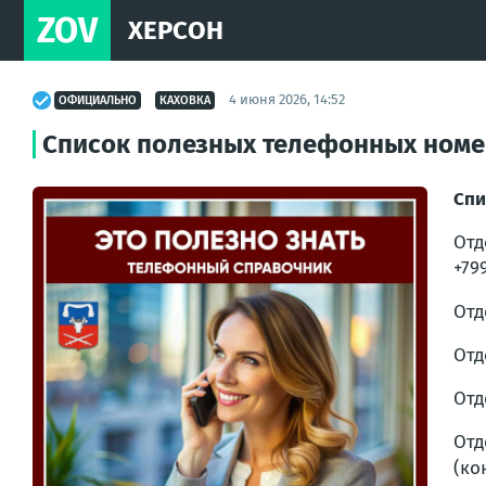
ZOV
ХЕРСОН
4 июня 2026, 14:52
ОФИЦИАЛЬНО
КАХОВКА
Список полезных телефонных номер
Спи
Отд
+79
Отд
Отд
Отд
От
(ко