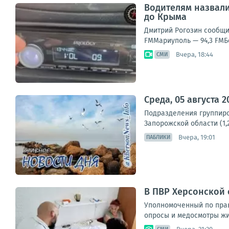
Водителям назвали
до Крыма
Дмитрий Рогозин сообщи
FMМариуполь — 94,3 FMБе
Вчера, 18:44
СМИ
Среда, 05 августа 
Подразделения группиро
Запорожской области (1,
Вчера, 19:01
ПАБЛИКИ
В ПВР Херсонской
Уполномоченный по прав
опросы и медосмотры жит