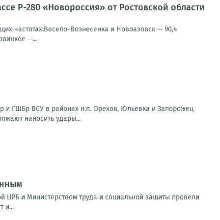
ссе Р-280 «Новороссия» от Ростовской области
щих частотах:Весело-Вознесенка и Новоазовск — 90,4
оицкое —...
 и ГШБр ВСУ в районах н.п. Орехов, Юльевка и Запорожец
олжают наносить удары...
анным
ой ЦРБ и Министерством труда и социальной защиты провели
и...