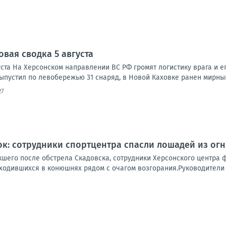
овая сводка 5 августа
ста На Херсонском направлении ВС РФ громят логистику врага и ег
ыпустил по левобережью 31 снаряд, в Новой Каховке ранен мирный
27
к: сотрудники спортцентра спасли лошадей из огн
шего после обстрела Скадовска, сотрудники Херсонского центра ф
ходившихся в конюшнях рядом с очагом возгорания.Руководители ц