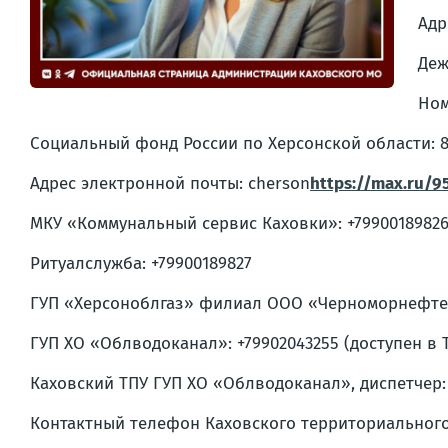
Адр
Деж
Ном
Социальный фонд России по Херсонской области: 8 
Адрес электронной почты: cherson
https://max.ru/95
МКУ «Коммунальный сервис Каховки»: +7990018982
Ритуалслужба: +79900189827
ГУП «Херсоноблгаз» филиал ООО «Черноморнефтегаз»:
ГУП ХО «Облводоканал»: +79902043255 (доступен в Tele
Каховский ТПУ ГУП ХО «Облводоканал», диспетчер: 
Контактный телефон Каховского территориального 