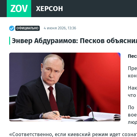
ZOV
ХЕРСОН
4 июня 2026, 13:36
ОФИЦИАЛЬНО
Энвер Абдураимов: Песков объясни
Пес
Пре
кон
Нак
что
По 
вое
люд
«Соответственно, если киевский режим идет созна