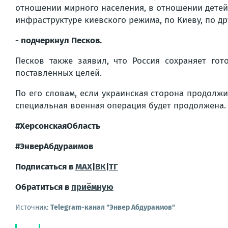
отношении мирного населения, в отношении детей, 
инфраструктуре киевского режима, по Киеву, по др
- подчеркнул Песков.
Песков также заявил, что Россия сохраняет го
поставленных целей.
По его словам, если украинская сторона продолж
специальная военная операция будет продолжена.
#ХерсонскаяОбласть
#ЭнверАбдураимов
Подписаться в
MAX
|
ВК
|
ТГ
Обратиться в
приёмную
Источник:
Telegram-канал "Энвер Абдураимов"