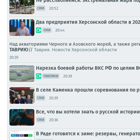
Не расслабляемся: экстремальная жара по
20:52
СМИ
Два предприятия Херсонской области в 20
20:44
СМИ
Над акваториями Черного и Азовского морей, а также ре
ТАВРИЮ
//
Таврия. Новости Херсонской области
20:39
Нарезка боевой работы ВКС РФ по целям В
20:39
ПАБЛИКИ
В селе Каменка прошли соревнования по 
20:39
СМИ
Все, что вы хотели знать о русской истори
20:36
СМИ
В Раде готовятся к зиме: резервы, генера