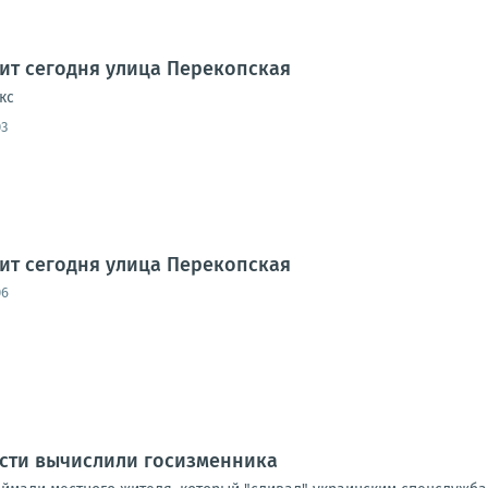
дит сегодня улица Перекопская
кс
03
дит сегодня улица Перекопская
06
асти вычислили госизменника