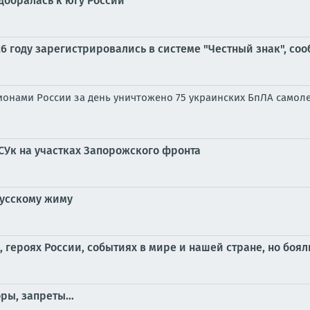
добралась к югу России
26 году зарегистрировались в системе "Честный знак", с
гионами России за день уничтожено 75 украинских БпЛА само
СУк на участках Запорожского фронта
русскому жиму
и, героях России, событиях в мире и нашей стране, но боял
торы, запреты…