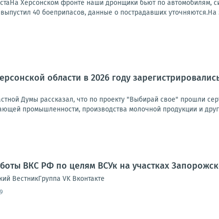
устаНа Херсонском фронте наши дронщики бьют по автомобилям, си
, выпустил 40 боеприпасов, данные о пострадавших уточняются.На 
ерсонской области в 2026 году зарегистрировалис
астной Думы рассказал, что по проекту "Выбирай свое" прошли се
ающей промышленности, производства молочной продукции и других
боты ВКС РФ по целям ВСУк на участках Запорожс
кий ВестникГруппа VK Вконтакте
9