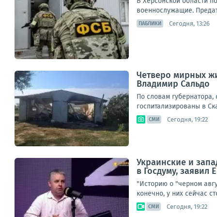
В Херсонской области п
военнослужащие. Предате
Сегодня, 13:26
ПАБЛИКИ
Четверо мирных жи
Владимир Сальдо
По словам губернатора,
госпитализированы в Ска
Сегодня, 19:22
СМИ
Украинские и запа
в Госдуму, заявил
"Историю о "черном авг
конечно, у них сейчас с
Сегодня, 19:22
СМИ