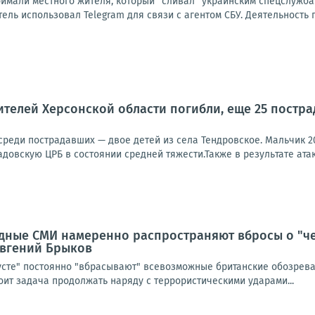
оймали местного жителя, который "сливал" украинским спецслужба
ль использовал Telegram для связи с агентом СБУ. Деятельность 
телей Херсонской области погибли, еще 25 пострад
 среди пострадавших — двое детей из села Тендровское. Мальчик 2
довскую ЦРБ в состоянии средней тяжести.Также в результате атак
дные СМИ намеренно распространяют вбросы о "ч
 Евгений Брыков
усте" постоянно "вбрасывают" всевозможные британские обозреват
тоит задача продолжать наряду с террористическими ударами...