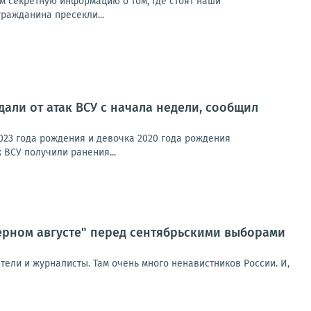
м секретную информацию о том, где стоят наши
гражданина пресекли...
али от атак ВСУ с начала недели, сообщил
023 года рождения и девочка 2020 года рождения
 ВСУ получили ранения...
ерном августе" перед сентябрьскими выборами
ели и журналисты. Там очень много ненавистников России. И,