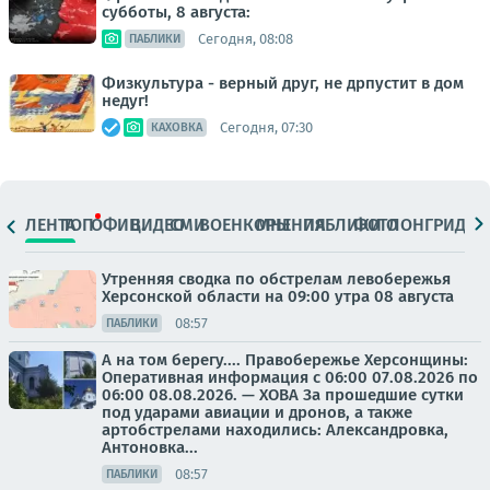
субботы, 8 августа:
Сегодня, 08:08
ПАБЛИКИ
Физкультура - верный друг, не дрпустит в дом
недуг!
Сегодня, 07:30
КАХОВКА
ЛЕНТА
ТОП
ОФИЦ.
ВИДЕО
СМИ
ВОЕНКОРЫ
МНЕНИЯ
ПАБЛИКИ
ФОТО
ЛОНГРИДЫ
Утренняя сводка по обстрелам левобережья
Херсонской области на 09:00 утра 08 августа
08:57
ПАБЛИКИ
А на том берегу.... Правобережье Херсонщины:
Оперативная информация с 06:00 07.08.2026 по
06:00 08.08.2026. — ХОВА За прошедшие сутки
под ударами авиации и дронов, а также
артобстрелами находились: Александровка,
Антоновка...
08:57
ПАБЛИКИ