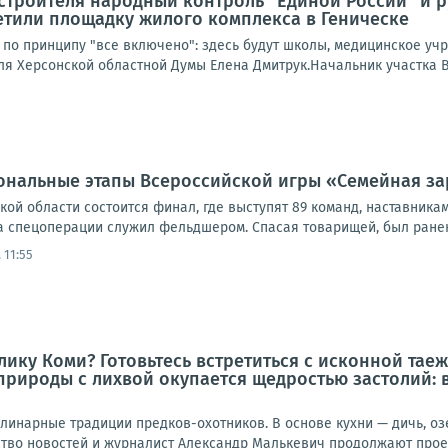
строителя народный контроль "Единой России" и 
етили площадку жилого комплекса в Геническе
 по принципу "все включено": здесь будут школы, медицинское уч
ля Херсонской областной Думы Елена Дмитрук.Начальник участка В
ональные этапы Всероссийской игры «Семейная з
кой области состоится финал, где выступят 89 команд, наставника
а спецоперации служил фельдшером. Спасая товарищей, был ранен
 11:55
ику Коми? Готовьтесь встретиться с исконной таежн
 природы с лихвой окупается щедростью застолий: 
улинарные традиции предков-охотников. В основе кухни — дичь, о
тво новостей и журналист Александр Малькевич продолжают проект