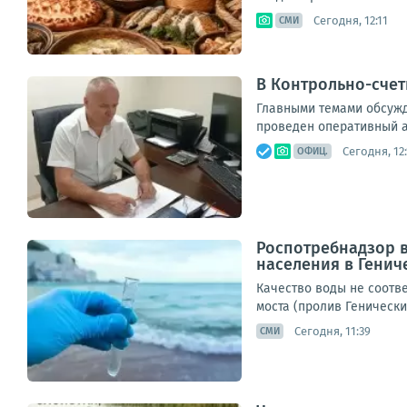
Сегодня, 12:11
СМИ
В Контрольно-счет
Главными темами обсужд
проведен оперативный а
Сегодня, 12:
ОФИЦ.
Роспотребнадзор в
населения в Генич
Качество воды не соотв
моста (пролив Генически
Сегодня, 11:39
СМИ