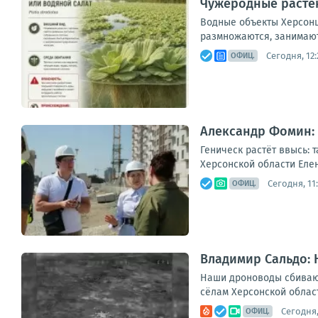
Чужеродные расте
Водные объекты Херсонщ
размножаются, занимают
Сегодня, 12:
ОФИЦ.
Александр Фомин: 
Геническ растёт ввысь: 
Херсонской области Еле
Сегодня, 11
ОФИЦ.
Владимир Сальдо:
Наши дроноводы сбиваю
сёлам Херсонской област
Сегодня,
ОФИЦ.