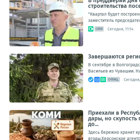
В преддверии Дня 
строительства пос
"Квартал будет построен
заместитель председате
Сегодня, 11:14
СМИ
Завершаются реги
В сентябре в Волгоградс
Васильев из Чувашии. Н
Сегодня,
ОФИЦ.
Приехали в Республ
дары, но скупость
до...
Здесь бережно хранят к
ягоды.Херсонское агентс