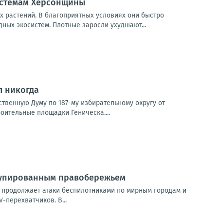
истемам Херсонщины
 растений. В благоприятных условиях они быстро
ых экосистем. Плотные заросли ухудшают...
л никогда
рственную Думу по 187-му избирательному округу от
оительные площадки Геническа....
купированным правобережьем
продолжает атаки беспилотниками по мирным городам и
-перехватчиков. В...