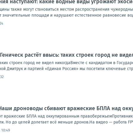
ния наступают: какие водные виды угрожают экос
ины также могут становиться местом распространения чужеродных
 значительные площади и нарушают естественное равновесие водн
24
Геническ растёт ввысь: таких строек город не виде
таких строек город не видел никогдаВместе с кандидатом в Госуда
ной Дмитрук и партией «Единая Россия» мы посетили ключевые стр
:32
 Наши дроноводы сбивают вражеские БПЛА над ок
т вражеские БПЛА над оккупированным правобережьемПротивник 
и. Но до целей долетает всё меньше дронов.На видео — работа FPV
 10:49