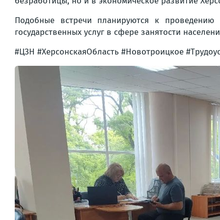
безработицы, но и в экономическое развитие Херс
Подобные встречи планируются к проведению 
государственных услуг в сфере занятости населени
#ЦЗН #ХерсонскаяОбласть #Новотроицкое #Трудоус