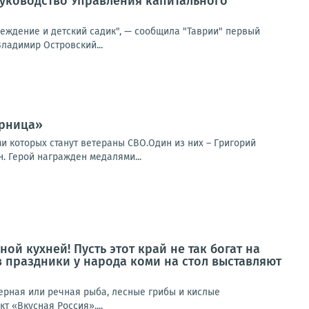
руководство Управления капитального
реждение и детский садик", — сообщила "Таврии" первый
ладимир Островский...
арница»
ми которых станут ветераны СВО.Один из них – Григорий
. Герой награжден медалями...
ой кухней! Пусть этот край не так богат на
в праздники у народа коми на стол выставляют
зерная или речная рыба, лесные грибы и кислые
 «Вкусная Россия»....