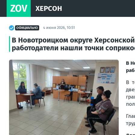
ZOV
ХЕРСОН
4 июня 2026, 10:51
ОФИЦИАЛЬНО
В Новотроицком округе Херсонской 
работодатели нашли точки соприк
В Н
раб
В т
две
гра
пол
Гл
тру