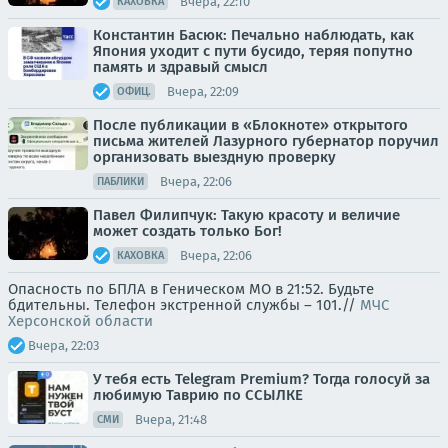
Вчера, 22:10
КАХОВКА
Константин Басюк: Печально наблюдать, как
Япония уходит с пути бусидо, теряя попутно
память и здравый смысл
Вчера, 22:09
ОФИЦ.
После публикации в «Блокноте» открытого
письма жителей Лазурного губернатор поручил
организовать выездную проверку
Вчера, 22:06
ПАБЛИКИ
Павел Филипчук: Такую красоту и величие
может создать только Бог!
Вчера, 22:06
КАХОВКА
Опасность по БПЛА в Геническом МО в 21:52. Будьте
бдительны. Телефон экстренной службы – 101.//
МЧС
Херсонской области
Вчера, 22:03
У тебя есть Telegram Premium? Тогда голосуй за
любимую Таврию по ССЫЛКЕ
Вчера, 21:48
СМИ