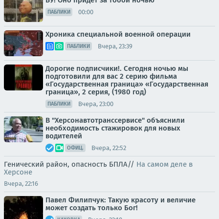
БУ! Оно придёт за тобой ночью
00:00
ПАБЛИКИ
Хроника специальной военной операции
Вчера, 23:39
ПАБЛИКИ
Дорогие подписчики!. Сегодня ночью мы
подготовили для вас 2 серию фильма
«Государственная граница» «Государственная
граница», 2 серия, (1980 год)
Вчера, 23:00
ПАБЛИКИ
В "Херсонавтотранссервисе" объяснили
необходимость стажировок для новых
водителей
Вчера, 22:52
ОФИЦ.
Генический район, опасность БПЛА//
На самом деле в
Херсоне
Вчера, 22:16
Павел Филипчук: Такую красоту и величие
может создать только Бог!