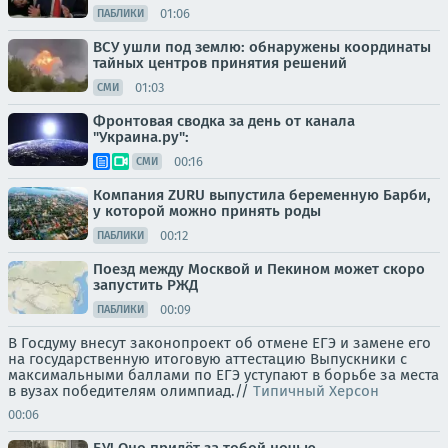
01:06
ПАБЛИКИ
ВСУ ушли под землю: обнаружены координаты
тайных центров принятия решений
01:03
СМИ
Фронтовая сводка за день от канала
"Украина.ру":
00:16
СМИ
Компания ZURU выпустила беременную Барби,
у которой можно принять роды
00:12
ПАБЛИКИ
Поезд между Москвой и Пекином может скоро
запустить РЖД
00:09
ПАБЛИКИ
В Госдуму внесут законопроект об отмене ЕГЭ и замене его
на государственную итоговую аттестацию Выпускники с
максимальными баллами по ЕГЭ уступают в борьбе за места
в вузах победителям олимпиад.//
Типичный Херсон
00:06