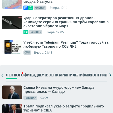
сводка 6 августа
Вчера, 19:14
МНЕНИЯ
Удары операторов реактивных дронов-
камикадзе серии «Герань» по трём кораблям в
акватории Чёрного моря
Вчера, 19:05
ПАБЛИКИ
У тебя есть Telegram Premium? Тогда голосуй за
любимую Таврию по ССЫЛКЕ
Вчера, 21:48
СМИ
ЛЕНТА
ТОП
ОФИЦ.
ВИДЕО
СМИ
ВОЕНКОРЫ
МНЕНИЯ
ПАБЛИКИ
ФОТО
ЛОНГРИДЫ
Ставка Киева на «чудо-оружие» Запада
провалилась — Сальдо
03:09
ПАБЛИКИ
Трамп подписал указ о запрете "родильного
туризма" в США