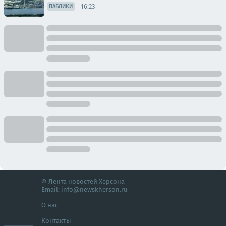
16:23
ПАБЛИКИ
© Лента новостей Херсона
Email:
info@newskherson.ru
О нас
Контакты