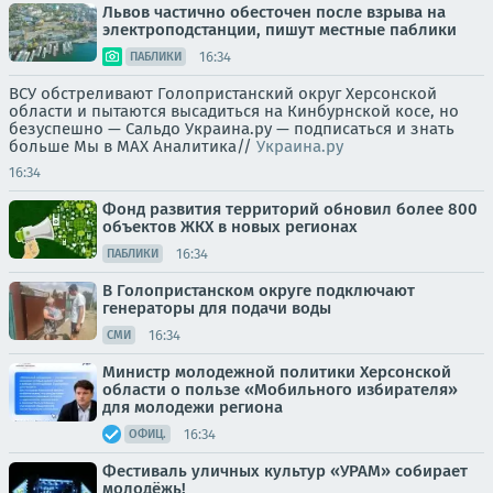
Львов частично обесточен после взрыва на
электроподстанции, пишут местные паблики
16:34
ПАБЛИКИ
ВСУ обстреливают Голопристанский округ Херсонской
области и пытаются высадиться на Кинбурнской косе, но
безуспешно — Сальдо Украина.ру — подписаться и знать
больше Мы в MAX Аналитика//
Украина.ру
16:34
Фонд развития территорий обновил более 800
объектов ЖКХ в новых регионах
16:34
ПАБЛИКИ
В Голопристанском округе подключают
генераторы для подачи воды
16:34
СМИ
Министр молодежной политики Херсонской
области о пользе «Мобильного избирателя»
для молодежи региона
16:34
ОФИЦ.
Фестиваль уличных культур «УРАМ» собирает
молодёжь!