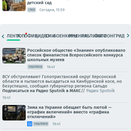
детский сад
Сегодня, 15:59
СМИ
ЛЕНТА
ТОП
ОФИЦ.
ВИДЕО
СМИ
ВОЕНКОРЫ
МНЕНИЯ
ПАБЛИКИ
ФОТО
ЛОНГРИДЫ
Российское общество «Знание» опубликовало
список финалистов Всероссийского конкурса
школьных музеев
16:41
ПАБЛИКИ
ВСУ обстреливают Голопристанский округ Херсонской
области и пытаются высадиться на Кинбурнской косе, но
безуспешно, сообщил губернатор региона Сальдо
Подписаться на Радио Sputnik в МАКС
//
Радио Sputnik
16:41
Зима на Украине обещает быть лютой —
«график включений» вместо «графика
отключений»
16:41
ПАБЛИКИ