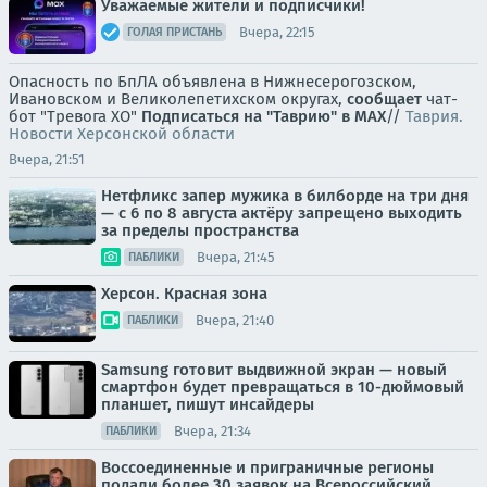
Уважаемые жители и подписчики!
Вчера, 22:15
ГОЛАЯ ПРИСТАНЬ
Опасность по БпЛА объявлена в Нижнесерогозском,
Ивановском и Великолепетихском округах,
сообщает
чат-
бот "Тревога ХО"
Подписаться на "Таврию" в MAX
//
Таврия.
Новости Херсонской области
Вчера, 21:51
Нетфликс запер мужика в билборде на три дня
— с 6 по 8 августа актёру запрещено выходить
за пределы пространства
Вчера, 21:45
ПАБЛИКИ
Херсон. Красная зона
Вчера, 21:40
ПАБЛИКИ
Samsung готовит выдвижной экран — новый
смартфон будет превращаться в 10-дюймовый
планшет, пишут инсайдеры
Вчера, 21:34
ПАБЛИКИ
Воссоединенные и приграничные регионы
подали более 30 заявок на Всероссийский