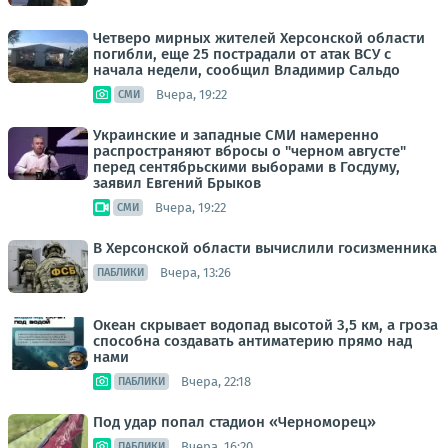
Четверо мирных жителей Херсонской области
погибли, еще 25 пострадали от атак ВСУ с
начала недели, сообщил Владимир Сальдо
Вчера, 19:22
СМИ
Украинские и западные СМИ намеренно
распространяют вбросы о "черном августе"
перед сентябрьскими выборами в Госдуму,
заявил Евгений Брыков
Вчера, 19:22
СМИ
В Херсонской области вычислили госизменника
Вчера, 13:26
ПАБЛИКИ
Океан скрывает водопад высотой 3,5 км, а гроза
способна создавать антиматерию прямо над
нами
Вчера, 22:18
ПАБЛИКИ
Под удар попал стадион «Черноморец»
Вчера, 16:20
ПАБЛИКИ