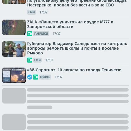
по уголовному делу его преемника Александра
Нестеренко, пропал без вести в зоне СВО
17:39
СМИ
ZALA «Ланцет» уничтожил орудие M777 в
Запорожской области
17:37
ПАБЛИКИ
Губернатор Владимир Сальдо взял на контроль
вопросы ремонта школы и почты в поселке
Рыково
17:37
СМИ
#МЧСпрогноз. 10 августа по городу Геническ:
17:37
ОФИЦ.