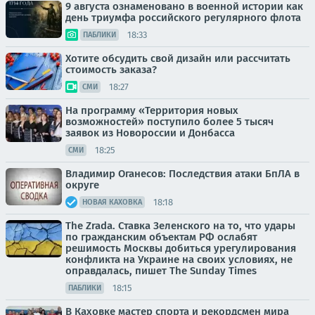
9 августа ознаменовано в военной истории как
день триумфа российского регулярного флота
18:33
ПАБЛИКИ
Хотите обсудить свой дизайн или рассчитать
стоимость заказа?
18:27
СМИ
На программу «Территория новых
возможностей» поступило более 5 тысяч
заявок из Новороссии и Донбасса
18:25
СМИ
Владимир Оганесов: Последствия атаки БпЛА в
округе
18:18
НОВАЯ КАХОВКА
The Zrada. Ставка Зеленского на то, что удары
по гражданским объектам РФ ослабят
решимость Москвы добиться урегулирования
конфликта на Украине на своих условиях, не
оправдалась, пишет The Sunday Times
18:15
ПАБЛИКИ
В Каховке мастер спорта и рекордсмен мира