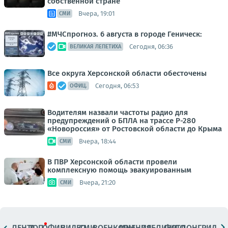
собственной стране
Вчера, 19:01
СМИ
#МЧСпрогноз. 6 августа в городе Геническ:
Сегодня, 06:36
ВЕЛИКАЯ ЛЕПЕТИХА
Все округа Херсонской области обесточены
Сегодня, 06:53
ОФИЦ.
Водителям назвали частоты радио для
предупреждений о БПЛА на трассе Р-280
«Новороссия» от Ростовской области до Крыма
Вчера, 18:44
СМИ
В ПВР Херсонской области провели
комплексную помощь эвакуированным
Вчера, 21:20
СМИ
ЛЕНТА
ТОП
ОФИЦ.
ВИДЕО
СМИ
ВОЕНКОРЫ
МНЕНИЯ
ПАБЛИКИ
ФОТО
ЛОНГРИДЫ