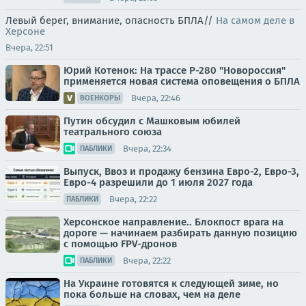
Левый берег, внимание, опасность БПЛА//
На самом деле в
Херсоне
Вчера, 22:51
Юрий Котенок: На трассе Р-280 "Новороссия"
применяется новая система оповещения о БПЛА
Вчера, 22:46
ВОЕНКОРЫ
Путин обсудил с Машковым юбилей
театрального союза
Вчера, 22:34
ПАБЛИКИ
Выпуск, Ввоз и продажу бензина Евро-2, Евро-3,
Евро-4 разрешили до 1 июля 2027 года
Вчера, 22:22
ПАБЛИКИ
Херсонское направление.. Блокпост врага на
дороге — начинаем разбирать данную позицию
с помощью FPV-дронов
Вчера, 22:22
ПАБЛИКИ
На Украине готовятся к следующей зиме, но
пока больше на словах, чем на деле