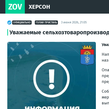
ZOV
ХЕРСОН
3 июня 2026, 21:05
ОФИЦИАЛЬНО
ГОЛАЯ ПРИСТАНЬ
Уважаемые сельхозтоваропроизводи
Ува
На
наз
Оп
пр
пре
Соб
мер
вып