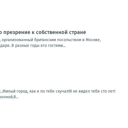
то презрение к собственной стране
, организованный британским посольством в Москве,
ря. В разные годы его гостями...
Милый город, как я по тебе скучал!Я не видел тебя сто лет!
олной,Я...