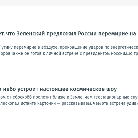
т, что Зеленский предложил России перемирие на
 Путину перемирие в воздухе, прекращение ударов по энергетичес
ров.Также он готов к личной встрече с президентом России.Шо тр
да небо устроит настоящее космическое шоу
м с небоскрёб пролетит ближе к Земле, чем геостационарные спут
ескопа.Листайте карточки — рассказываем, чем эта встреча удивит