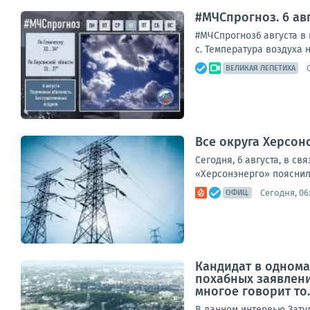
#МЧСпрогноз. 6 авг
#МЧСпрогноз6 августа в 
с. Температура воздуха но
ВЕЛИКАЯ ЛЕПЕТИХА
Все округа Херсон
Сегодня, 6 августа, в с
«Херсонэнерго» пояснили
Сегодня, 06
ОФИЦ.
Кандидат в однома
похабных заявлени
многое говорит то..
В данном интервью Зату