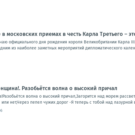
е в московских приемах в честь Карла Третьего – э
чаю официального дня рождения короля Великобритании Карла III
дним из наиболее заметных мероприятий дипломатического календа
онщина!. Разобьётся волна о высокий причал
!Разобьётся волна о высокий причал,Загорится над морем рассвет...
я или нет,Через пепел чужих дорог -Я теперь с тобой над лазурной в
06