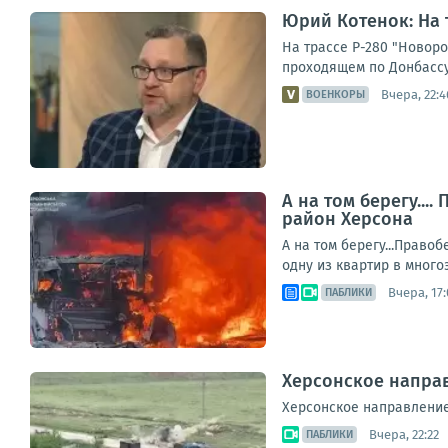
Юрий Котенок: На 
На трассе Р-280 "Новор
проходящем по Донбассу
Вчера, 22:4
ВОЕНКОРЫ
А на том берегу..
район Херсона
А на том берегу...Прав
одну из квартир в много
Вчера, 17:
ПАБЛИКИ
Херсонское направ
Херсонское направление
Вчера, 22:22
ПАБЛИКИ