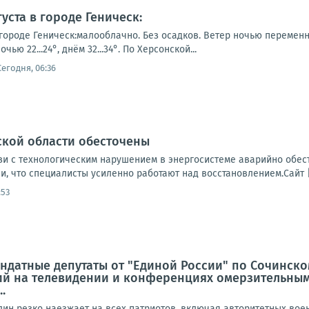
уста в городе Геническ:
городе Геническ:малооблачно. Без осадков. Ветер ночью переменн
чью 22...24°, днём 32...34°. По Херсонской...
Сегодня, 06:36
ской области обесточены
вязи с технологическим нарушением в энергосистеме аварийно обе
, что специалисты усиленно работают над восстановлением.Сайт | 
:53
ндатные депутаты от "Единой России" по Сочинско
й на телевидении и конференциях омерзительным
.
лин резко наезжает на всех патриотов, включая авторитетных вое