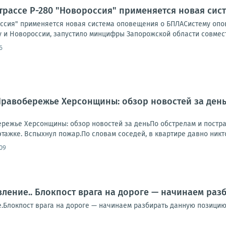
трассе Р-280 "Новороссия" применяется новая си
оссия" применяется новая система оповещения о БПЛАСистему опов
 и Новороссии, запустило минцифры Запорожской области совместн
6
.. Правобережье Херсонщины: обзор новостей за де
обережье Херсонщины: обзор новостей за деньПо обстрелам и пост
этажке. Вспыхнул пожар.По словам соседей, в квартире давно никто
09
ление.. Блокпост врага на дороге — начинаем ра
.Блокпост врага на дороге — начинаем разбирать данную позицию