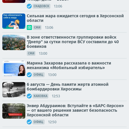
13:06
СКАДОВСК
Сильная жара ожидается сегодня в Херсонской
области
13:06
СМИ
В зоне ответственности группировки войск
"Днепр" за сутки потери ВСУ составили до 40
боевиков
13:00
СМИ
Марина Захарова рассказала о важности
механизма «Мобильный избиратель»
13:00
ОФИЦ.
6 августа — День памяти жертв атомной
бомбардировки Хиросимы
12:53
КАХОВКА
Энвер Абдураимов: Вступайте в «БАРС-Херсон»
— от вашего решения зависит безопасность
Херсонской области
12:50
ОФИЦ.