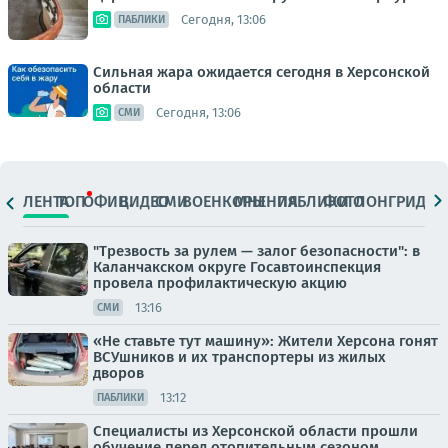
Сегодня, 13:06
ПАБЛИКИ
Сильная жара ожидается сегодня в Херсонской
области
Сегодня, 13:06
СМИ
ЛЕНТА
ТОП
ОФИЦ.
ВИДЕО
СМИ
ВОЕНКОРЫ
МНЕНИЯ
ПАБЛИКИ
ФОТО
ЛОНГРИДЫ
"Трезвость за рулем — залог безопасности": в
Каланчакском округе Госавтоинспекция
провела профилактическую акцию
13:16
СМИ
«Не ставьте тут машину»: Жители Херсона гонят
ВСУшников и их транспортеры из жилых
дворов
13:12
ПАБЛИКИ
Специалисты из Херсонской области прошли
обучение перед отопительным сезоном