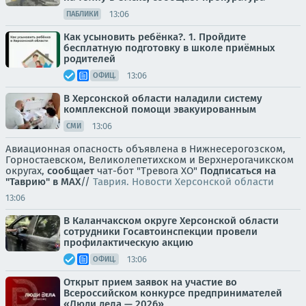
13:06
ПАБЛИКИ
Как усыновить ребёнка?. 1. Пройдите
бесплатную подготовку в школе приёмных
родителей
13:06
ОФИЦ.
В Херсонской области наладили систему
комплексной помощи эвакуированным
13:06
СМИ
Авиационная опасность объявлена в Нижнесерогозском,
Горностаевском, Великолепетихском и Верхнерогачикском
округах,
сообщает
чат-бот "Тревога ХО"
Подписаться на
"Таврию" в MAX
//
Таврия. Новости Херсонской области
13:06
В Каланчакском округе Херсонской области
сотрудники Госавтоинспекции провели
профилактическую акцию
13:06
ОФИЦ.
Открыт прием заявок на участие во
Всероссийском конкурсе предпринимателей
«Люди дела — 2026»