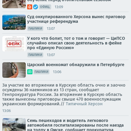
13:09
ОФИЦ.
Суд оккупированного Херсона вынес приговор
участнице референдума
13:07
ПАБЛИКИ
У кого что болит, тот о том и говорит — ЦиПСО
случайно описал свою деятельность в фейке
про «Единую Россию»
13:07
ПАБЛИКИ
Царский военкомат обнаружили в Петербурге
13:06
ПАБЛИКИ
За участие во вторжении в Курскую область очно и заочно
осуждены 36 наемников из 13 стран, сообщает
Генпрокуратура России. За вторжение в Курскую область
также вынесены приговоры свыше 470 военнослужащим
украинских формирований.//
Типичный Херсон
13:06
Семь пешеходов и водитель легкового
автомобиля госпитализированы после наезда
на толпу в Омске, сообщает прокуратура