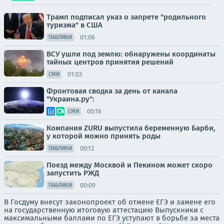
Трамп подписал указ о запрете "родильного
туризма" в США
01:06
ПАБЛИКИ
ВСУ ушли под землю: обнаружены координаты
тайных центров принятия решений
01:03
СМИ
Фронтовая сводка за день от канала
"Украина.ру":
00:16
СМИ
Компания ZURU выпустила беременную Барби,
у которой можно принять роды
00:12
ПАБЛИКИ
Поезд между Москвой и Пекином может скоро
запустить РЖД
00:09
ПАБЛИКИ
В Госдуму внесут законопроект об отмене ЕГЭ и замене его
на государственную итоговую аттестацию Выпускники с
максимальными баллами по ЕГЭ уступают в борьбе за места