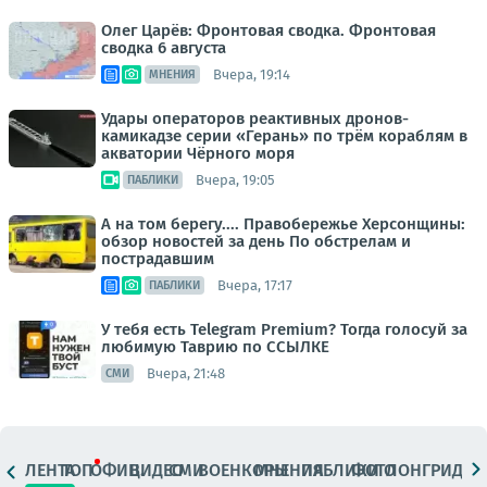
Олег Царёв: Фронтовая сводка. Фронтовая
сводка 6 августа
Вчера, 19:14
МНЕНИЯ
Удары операторов реактивных дронов-
камикадзе серии «Герань» по трём кораблям в
акватории Чёрного моря
Вчера, 19:05
ПАБЛИКИ
А на том берегу.... Правобережье Херсонщины:
обзор новостей за день По обстрелам и
пострадавшим
Вчера, 17:17
ПАБЛИКИ
У тебя есть Telegram Premium? Тогда голосуй за
любимую Таврию по ССЫЛКЕ
Вчера, 21:48
СМИ
ЛЕНТА
ТОП
ОФИЦ.
ВИДЕО
СМИ
ВОЕНКОРЫ
МНЕНИЯ
ПАБЛИКИ
ФОТО
ЛОНГРИДЫ