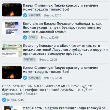
Павел Филипчук: Такую красоту и величие
может создать только Бог!
Вчера, 22:10
КАХОВКА
Константин Басюк: Печально наблюдать, как
Япония уходит с пути бусидо, теряя попутно
память и здравый смысл
Вчера, 22:09
ОФИЦ.
После публикации в «Блокноте» открытого
письма жителей Лазурного губернатор поручил
организовать выездную проверку
Вчера, 22:06
ПАБЛИКИ
Павел Филипчук: Такую красоту и величие
может создать только Бог!
Вчера, 22:06
КАХОВКА
Опасность по БПЛА в Геническом МО в 21:52. Будьте
бдительны. Телефон экстренной службы – 101.//
МЧС
Херсонской области
Вчера, 22:03
У тебя есть Telegram Premium? Тогда голосуй за