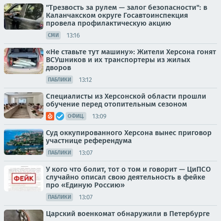
"Трезвость за рулем — залог безопасности": в
Каланчакском округе Госавтоинспекция
провела профилактическую акцию
13:16
СМИ
«Не ставьте тут машину»: Жители Херсона гонят
ВСУшников и их транспортеры из жилых
дворов
13:12
ПАБЛИКИ
Специалисты из Херсонской области прошли
обучение перед отопительным сезоном
13:09
ОФИЦ.
Суд оккупированного Херсона вынес приговор
участнице референдума
13:07
ПАБЛИКИ
У кого что болит, тот о том и говорит — ЦиПСО
случайно описал свою деятельность в фейке
про «Единую Россию»
13:07
ПАБЛИКИ
Царский военкомат обнаружили в Петербурге