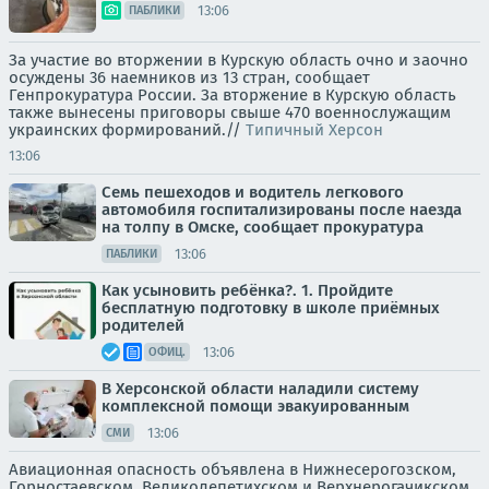
13:06
ПАБЛИКИ
За участие во вторжении в Курскую область очно и заочно
осуждены 36 наемников из 13 стран, сообщает
Генпрокуратура России. За вторжение в Курскую область
также вынесены приговоры свыше 470 военнослужащим
украинских формирований.//
Типичный Херсон
13:06
Семь пешеходов и водитель легкового
автомобиля госпитализированы после наезда
на толпу в Омске, сообщает прокуратура
13:06
ПАБЛИКИ
Как усыновить ребёнка?. 1. Пройдите
бесплатную подготовку в школе приёмных
родителей
13:06
ОФИЦ.
В Херсонской области наладили систему
комплексной помощи эвакуированным
13:06
СМИ
Авиационная опасность объявлена в Нижнесерогозском,
Горностаевском, Великолепетихском и Верхнерогачикском