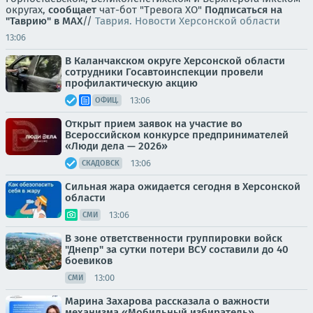
округах,
сообщает
чат-бот "Тревога ХО"
Подписаться на
"Таврию" в MAX
//
Таврия. Новости Херсонской области
13:06
В Каланчакском округе Херсонской области
сотрудники Госавтоинспекции провели
профилактическую акцию
13:06
ОФИЦ.
Открыт прием заявок на участие во
Всероссийском конкурсе предпринимателей
«Люди дела — 2026»
13:06
СКАДОВСК
Сильная жара ожидается сегодня в Херсонской
области
13:06
СМИ
В зоне ответственности группировки войск
"Днепр" за сутки потери ВСУ составили до 40
боевиков
13:00
СМИ
Марина Захарова рассказала о важности
механизма «Мобильный избиратель»