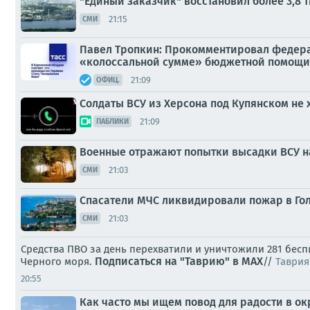
"Единый заказчик" восстановил более 3,8 
21:15
СМИ
Павел Тропкин: Прокомментировал федерал
«колоссальной сумме» бюджетной помощи 
21:09
ОФИЦ.
Солдаты ВСУ из Херсона под Купянском не 
21:09
ПАБЛИКИ
Военные отражают попытки высадки ВСУ н
21:03
СМИ
Спасатели МЧС ликвидировали пожар в Го
21:03
СМИ
Средства ПВО за день перехватили и уничтожили 281 бе
Подписаться на "Таврию" в MAX
Черного моря.
//
Таврия
20:55
Как часто мы ищем повод для радости в 