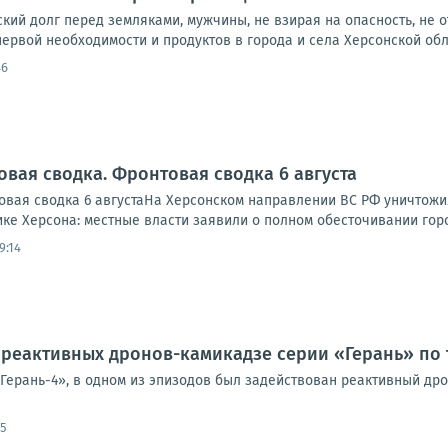
ий долг перед земляками, мужчины, не взирая на опасность, не о
ервой необходимости и продуктов в города и села Херсонской облас
46
овая сводка. Фронтовая сводка 6 августа
вая сводка 6 августаНа Херсонском направлении ВС РФ уничтожи
ике Херсона: местные власти заявили о полном обесточивании города
9:14
реактивных дронов-камикадзе серии «Герань» по 
«Герань-4», в одном из эпизодов был задействован реактивный др
05