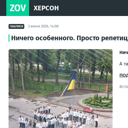
ZOV
ХЕРСОН
3 июня 2026, 14:08
ПАБЛИКИ
Ничего особенного. Просто репети
Нич
А т
ПО
Ист