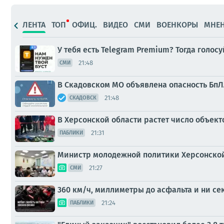
ЛЕНТА
ТОП
ОФИЦ.
ВИДЕО
СМИ
ВОЕНКОРЫ
МНЕ
У тебя есть Telegram Premium? Тогда голо
21:48
СМИ
В Скадовском МО объявлена опасность БпЛА
21:48
СКАДОВСК
В Херсонской области растет число объекто
21:31
ПАБЛИКИ
Министр молодежной политики Херсонской
21:27
СМИ
360 км/ч, миллиметры до асфальта и ни се
21:24
ПАБЛИКИ