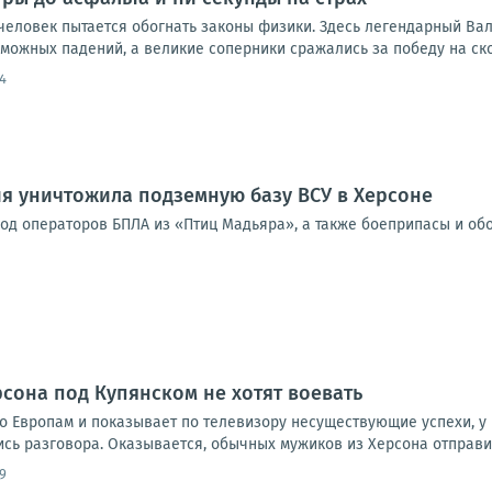
 человек пытается обогнать законы физики. Здесь легендарный Ва
можных падений, а великие соперники сражались за победу на ско
4
я уничтожила подземную базу ВСУ в Херсоне
од операторов БПЛА из «Птиц Мадьяра», а также боеприпасы и об
рсона под Купянском не хотят воевать
о Европам и показывает по телевизору несуществующие успехи, у 
 разговора. Оказывается, обычных мужиков из Херсона отправили 
9