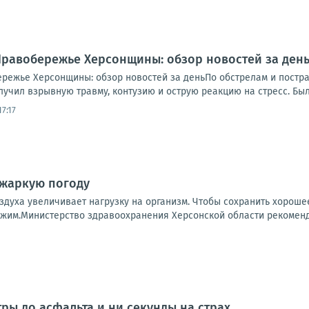
.. Правобережье Херсонщины: обзор новостей за де
обережье Херсонщины: обзор новостей за деньПо обстрелам и пост
учил взрывную травму, контузию и острую реакцию на стресс. Был 
7:17
 жаркую погоду
здуха увеличивает нагрузку на организм. Чтобы сохранить хорош
жим.Министерство здравоохранения Херсонской области рекомендуе
тры до асфальта и ни секунды на страх