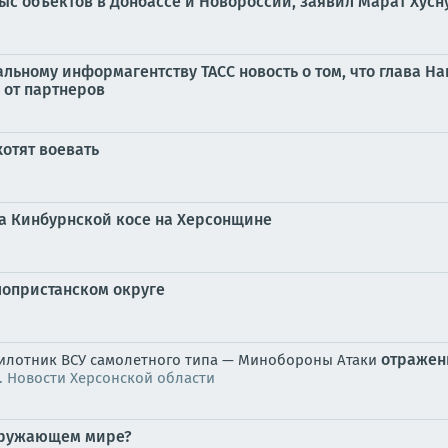
тыс объектов в Донбассе и Новороссии, заявил Марат Хусн
ьному информагентству ТАСС новость о том, что глава 
от партнеров
хотят воевать
а Кинбурнской косе на Херсонщине
лопристанском округе
отраже
спилотник ВСУ самолетного типа — Минобороны Атаки
. Новости Херсонской области
окружающем мире?