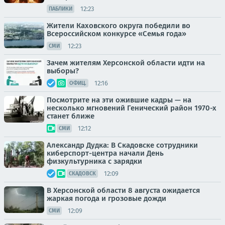
12:23
ПАБЛИКИ
Жители Каховского округа победили во
Всероссийском конкурсе «Семья года»
12:23
СМИ
Зачем жителям Херсонской области идти на
выборы?
12:16
ОФИЦ.
Посмотрите на эти ожившие кадры — на
несколько мгновений Генический район 1970-х
станет ближе
12:12
СМИ
Александр Дудка: В Скадовске сотрудники
киберспорт-центра начали День
физкультурника с зарядки
12:09
СКАДОВСК
В Херсонской области 8 августа ожидается
жаркая погода и грозовые дожди
12:09
СМИ