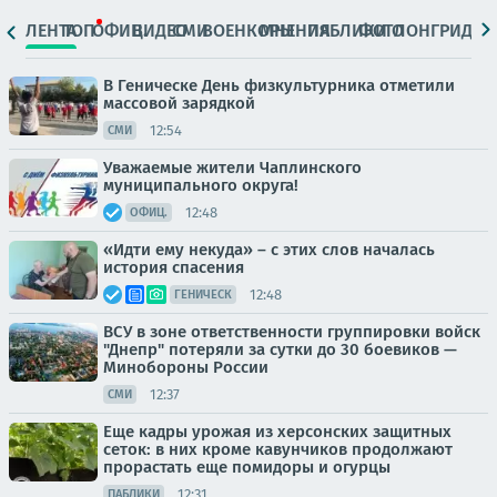
ЛЕНТА
ТОП
ОФИЦ.
ВИДЕО
СМИ
ВОЕНКОРЫ
МНЕНИЯ
ПАБЛИКИ
ФОТО
ЛОНГРИДЫ
В Геническе День физкультурника отметили
массовой зарядкой
12:54
СМИ
Уважаемые жители Чаплинского
муниципального округа!
12:48
ОФИЦ.
«Идти ему некуда» – с этих слов началась
история спасения
12:48
ГЕНИЧЕСК
ВСУ в зоне ответственности группировки войск
"Днепр" потеряли за сутки до 30 боевиков —
Минобороны России
12:37
СМИ
Еще кадры урожая из херсонских защитных
сеток: в них кроме кавунчиков продолжают
прорастать еще помидоры и огурцы
12:31
ПАБЛИКИ