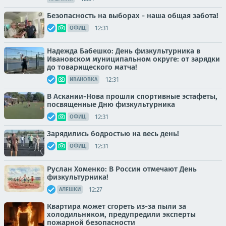
Безопасность на выборах - наша общая забота!
12:31
ОФИЦ.
Надежда Бабешко: День физкультурника в
Ивановском муниципальном округе: от зарядки
до товарищеского матча!
12:31
ИВАНОВКА
В Аскании-Нова прошли спортивные эстафеты,
посвященные Дню физкультурника
12:31
ОФИЦ.
Зарядились бодростью на весь день!
12:31
ОФИЦ.
Руслан Хоменко: В России отмечают День
физкультурника!
12:27
АЛЕШКИ
Квартира может сгореть из-за пыли за
холодильником, предупредили эксперты
пожарной безопасности