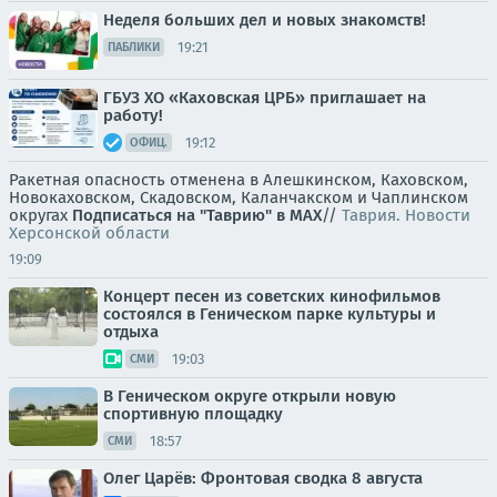
Неделя больших дел и новых знакомств!
19:21
ПАБЛИКИ
ГБУЗ ХО «Каховская ЦРБ» приглашает на
работу!
19:12
ОФИЦ.
Ракетная опасность отменена в Алешкинском, Каховском,
Новокаховском, Скадовском, Каланчакском и Чаплинском
округах
Подписаться на "Таврию" в MAX
//
Таврия. Новости
Херсонской области
19:09
Концерт песен из советских кинофильмов
состоялся в Геническом парке культуры и
отдыха
19:03
СМИ
В Геническом округе открыли новую
спортивную площадку
18:57
СМИ
Олег Царёв: Фронтовая сводка 8 августа