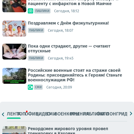
пациенту с инфарктом в Новой Маячке
Сегодня, 18:12
ПАБЛИКИ
Поздравляем с Днём физкультурника!
Сегодня, 18:07
ПАБЛИКИ
Пока одни страдают, другие — считают
отпускные
Сегодня, 19:45
ПАБЛИКИ
Российские военные стоят на страже своей
Родины: присоединяйтесь к Героям! Станьте
военнослужащим РФ!
Сегодня, 20:09
СМИ
ЛЕНТА
ТОП
ОФИЦ.
ВИДЕО
СМИ
ВОЕНКОРЫ
МНЕНИЯ
ПАБЛИКИ
ФОТО
ЛОНГРИДЫ
Рекордсмен мирового уровня провел
тренировку в Каховке