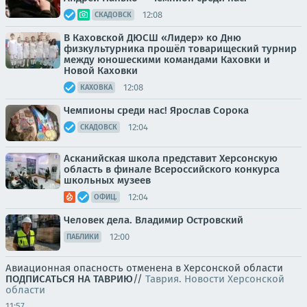
12:08
СКАДОВСК
В Каховской ДЮСШ «Лидер» ко Дню
физкультурника прошёл товарищеский турнир
между юношескими командами Каховки и
Новой Каховки
12:08
КАХОВКА
Чемпионы среди нас! Ярослав Сорока
12:04
СКАДОВСК
Асканийская школа представит Херсонскую
область в финале Всероссийского конкурса
школьных музеев
12:04
ОФИЦ.
Человек дела. Владимир Островский
12:00
ПАБЛИКИ
Авиационная опасность отменена в Херсонской области
ПОДПИСАТЬСЯ НА ТАВРИЮ
//
Таврия. Новости Херсонской
области
11:57