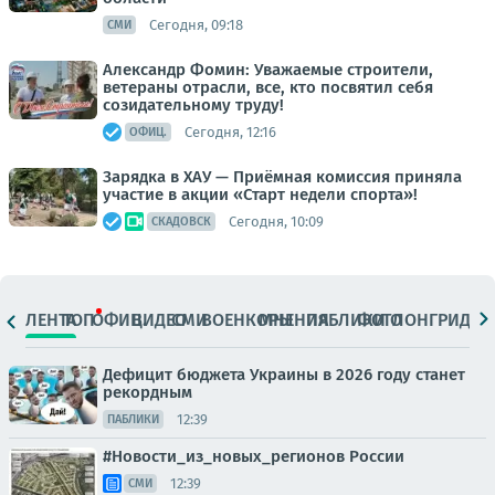
Сегодня, 09:18
СМИ
Александр Фомин: Уважаемые строители,
ветераны отрасли, все, кто посвятил себя
созидательному труду!
Сегодня, 12:16
ОФИЦ.
Зарядка в ХАУ — Приёмная комиссия приняла
участие в акции «Старт недели спорта»!
Сегодня, 10:09
СКАДОВСК
ЛЕНТА
ТОП
ОФИЦ.
ВИДЕО
СМИ
ВОЕНКОРЫ
МНЕНИЯ
ПАБЛИКИ
ФОТО
ЛОНГРИДЫ
Дефицит бюджета Украины в 2026 году станет
рекордным
12:39
ПАБЛИКИ
#Новости_из_новых_регионов России
12:39
СМИ