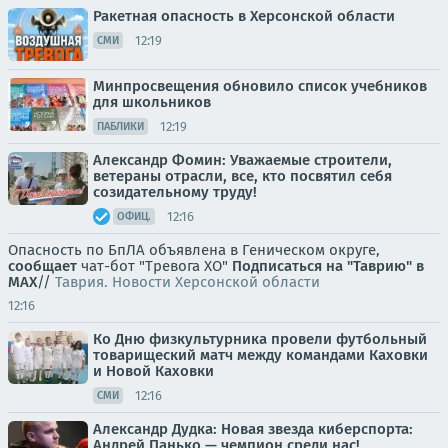
Ракетная опасность в Херсонской области
12:19
СМИ
Минпросвещения обновило список учебников
для школьников
12:19
ПАБЛИКИ
Александр Фомин: Уважаемые строители,
ветераны отрасли, все, кто посвятил себя
созидательному труду!
12:16
ОФИЦ.
Опасность по БпЛА объявлена в Геническом округе,
сообщает
чат-бот "Тревога ХО"
Подписаться на "Таврию" в
MAX
//
Таврия. Новости Херсонской области
12:16
Ко Дню физкультурника провели футбольный
товарищеский матч между командами Каховки
и Новой Каховки
12:16
СМИ
Александр Дудка: Новая звезда киберспорта:
Андрей Панько — чемпион среди нас!