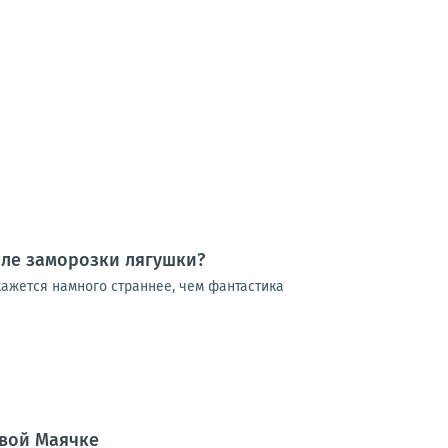
сле заморозки лягушки?
кажется намного страннее, чем фантастика
овой Маячке