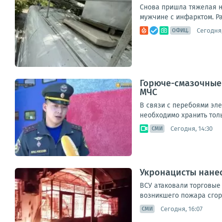
Снова пришла тяжелая н
мужчине с инфарктом. Ра
Сегодня,
ОФИЦ.
Горюче-смазочные 
МЧС
В связи с перебоями эл
необходимо хранить толь
Сегодня, 14:30
СМИ
Укронацисты нанес
ВСУ атаковали торговые
возникшего пожара сгор
Сегодня, 16:07
СМИ