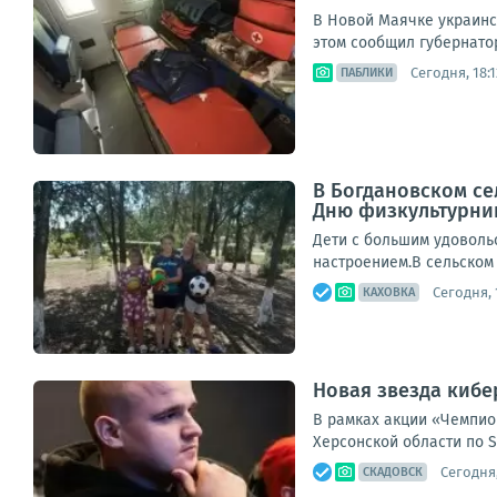
В Новой Маячке украинс
этом сообщил губернатор
Сегодня, 18:1
ПАБЛИКИ
В Богдановском се
Дню физкультурни
Дети с большим удоволь
настроением.В сельском
Сегодня, 
КАХОВКА
Новая звезда кибе
В рамках акции «Чемпио
Херсонской области по S
Сегодня,
СКАДОВСК