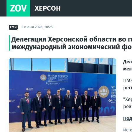
ZOV
ХЕРСОН
3 июня 2026, 10:25
СМИ
Делегация Херсонской области во 
международный экономический ф
Дел
меж
ПМЭ
рег
"Хе
реа
Под
Ист