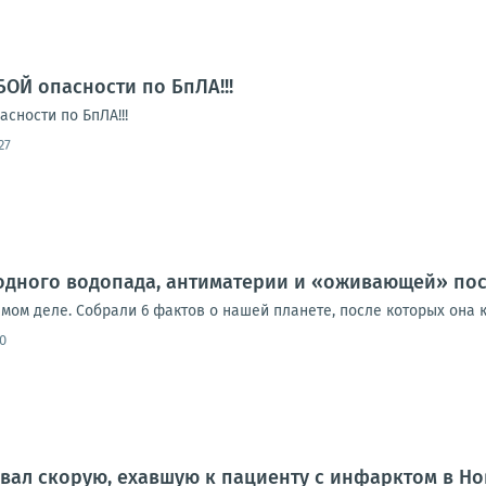
БОЙ опасности по БпЛА!!!
сности по БпЛА!!!
27
одного водопада, антиматерии и «оживающей» по
амом деле. Собрали 6 фактов о нашей планете, после которых она 
0
вал скорую, ехавшую к пациенту с инфарктом в Н