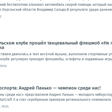
кий беспилотник атаковал автомобиль скорой помощи, который на
 Херсонской области Владимир Сальдо.В результате удара ранения
2
льском клубе прошёл танцевальный флешмоб «Не л
ка
ствием двигались в такт весёлой музыке, выполняли спортивные у
 клубе регулярно проходят флешмобы, эстафеты и подвижные игры 
18:04
рспорта: Андрей Панько — чемпион среди нас!
ны среди нас» представляем Андрея Панько — молодого киберспорт
tarCraft II и стал серебряным призёром регионального чемпионата 
 18:04