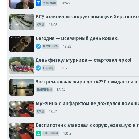
18:49
МНЕНИЯ
ВСУ атаковали скорую помощь в Херсонско
18:37
СМИ
Сегодня — Всемирный день кошек!
18:32
КАХОВКА
День физкультурника — стартовал ярко!
18:32
ОФИЦ.
Экстремальная жара до +42°C ожидается в 
18:24
ПАБЛИКИ
Мужчина с инфарктом не дождался помощи 
18:24
СМИ
Беспилотник атаковал скорую, ехавшую к 
18:12
ПАБЛИКИ