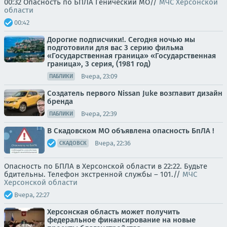
00:32 Опасность по БПЛА Генический МО//
МЧС Херсонской
области
00:42
Дорогие подписчики!. Сегодня ночью мы
подготовили для вас 3 серию фильма
«Государственная граница» «Государственная
граница», 3 серия, (1981 год)
Вчера, 23:09
ПАБЛИКИ
Создатель первого Nissan Juke возглавит дизайн
бренда
Вчера, 22:39
ПАБЛИКИ
В Скадовском МО объявлена опасность БпЛА !
Вчера, 22:36
СКАДОВСК
Опасность по БПЛА в Херсонской области в 22:22. Будьте
бдительны. Телефон экстренной службы – 101.//
МЧС
Херсонской области
Вчера, 22:27
Херсонская область может получить
федеральное финансирование на новые