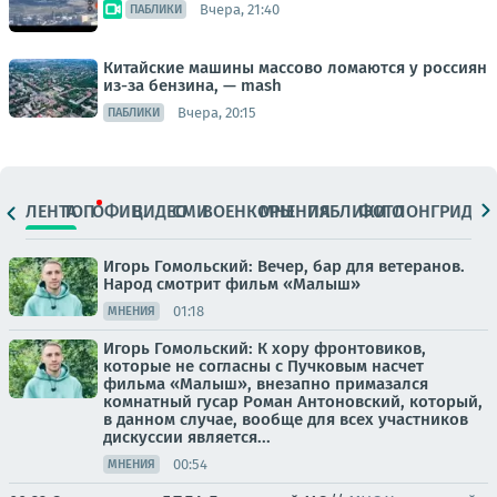
Вчера, 21:40
ПАБЛИКИ
Китайские машины массово ломаются у россиян
из-за бензина, — mash
Вчера, 20:15
ПАБЛИКИ
ЛЕНТА
ТОП
ОФИЦ.
ВИДЕО
СМИ
ВОЕНКОРЫ
МНЕНИЯ
ПАБЛИКИ
ФОТО
ЛОНГРИДЫ
Игорь Гомольский: Вечер, бар для ветеранов.
Народ смотрит фильм «Малыш»
01:18
МНЕНИЯ
Игорь Гомольский: К хору фронтовиков,
которые не согласны с Пучковым насчет
фильма «Малыш», внезапно примазался
комнатный гусар Роман Антоновский, который,
в данном случае, вообще для всех участников
дискуссии является...
00:54
МНЕНИЯ