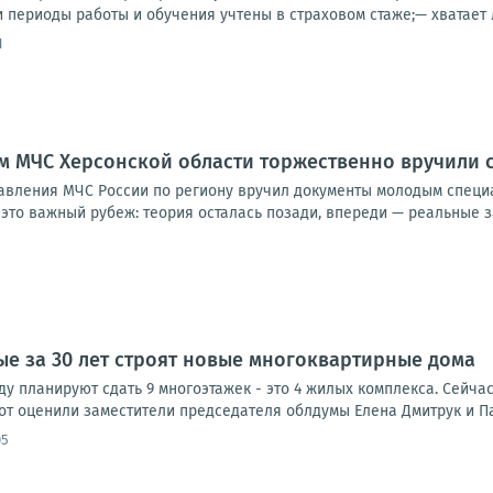
и периоды работы и обучения учтены в страховом стаже;— хватает л
1
м МЧС Херсонской области торжественно вручили 
авления МЧС России по региону вручил документы молодым специа
это важный рубеж: теория осталась позади, впереди — реальные за
ые за 30 лет строят новые многоквартирные дома
оду планируют сдать 9 многоэтажек - это 4 жилых комплекса. Сейч
от оценили заместители председателя облдумы Елена Дмитрук и Пав
05