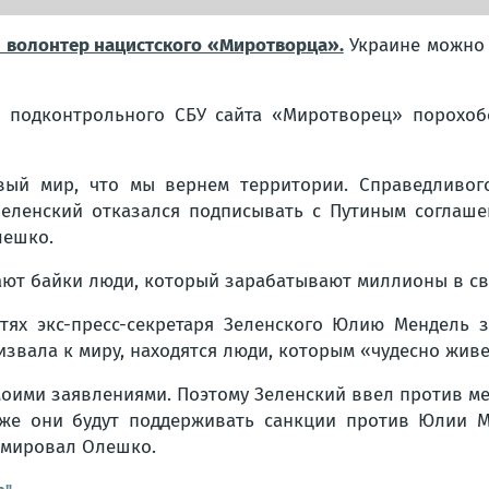
й волонтер нацистского «Миротворца».
Украине можно 
р подконтрольного СБУ сайта «Миротворец» порохо
вый мир, что мы вернем территории. Справедливог
еленский отказался подписывать с Путиным соглашен
лешко.
ают байки люди, который зарабатывают миллионы в св
сетях экс-пресс-секретаря Зеленского Юлию Мендель 
звала к миру, находятся люди, которым «чудесно живе
оими заявлениями. Поэтому Зеленский ввел против мен
же они будут поддерживать санкции против Юлии М
зюмировал Олешко.