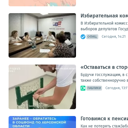
Избирательная ком
В Избирательной комисс
выборов депутатов Госу
Сегодня, 14:21
ОФИЦ.
«Оставаться в сто
Будучи госслужащим, в с
также собственноручно в
Сегодня, 13:1
ПАБЛИКИ
Готовимся к пенси
Как не потерять стажЗа