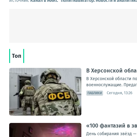
Источник:
Канал в МАКС "Политнавигатор. Новости и аналитик
Топ
В Херсонской обл
В Херсонской области п
военнослужащие. Предате
Сегодня, 13:26
ПАБЛИКИ
«100 фантазий в з
День собирания звёзд — 