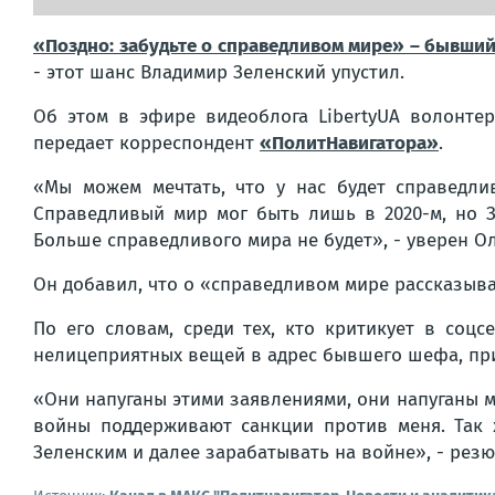
«Поздно: забудьте о справедливом мире» – бывши
- этот шанс Владимир Зеленский упустил.
Об этом в эфире видеоблога LibertyUA волонте
передает корреспондент
«ПолитНавигатора»
.
«Мы можем мечтать, что у нас будет справедли
Справедливый мир мог быть лишь в 2020-м, но З
Больше справедливого мира не будет», - уверен О
Он добавил, что о «справедливом мире рассказыв
По его словам, среди тех, кто критикует в соц
нелицеприятных вещей в адрес бывшего шефа, при
«Они напуганы этими заявлениями, они напуганы м
войны поддерживают санкции против меня. Так 
Зеленским и далее зарабатывать на войне», - ре