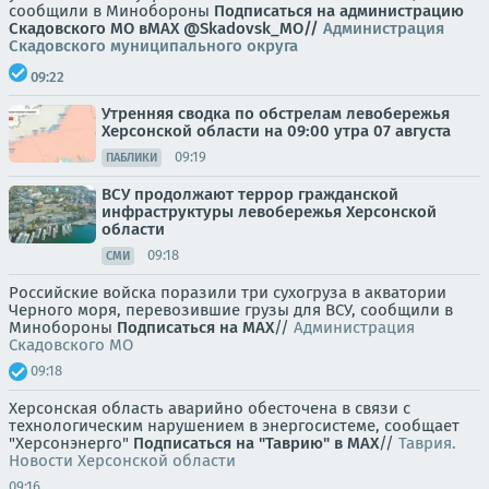
сообщили в Минобороны
Подписаться на администрацию
Скадовского МО в
МАХ
@Skadovsk_MO//
Администрация
Скадовского муниципального округа
09:22
Утренняя сводка по обстрелам левобережья
Херсонской области на 09:00 утра 07 августа
09:19
ПАБЛИКИ
ВСУ продолжают террор гражданской
инфраструктуры левобережья Херсонской
области
09:18
СМИ
Российские войска поразили три сухогруза в акватории
Черного моря, перевозившие грузы для ВСУ, сообщили в
Минобороны
Подписаться на MAX
//
Администрация
Скадовского МО
09:18
Херсонская область аварийно обесточена в связи с
технологическим нарушением в энергосистеме, сообщает
"Херсонэнерго"
Подписаться на "Таврию" в MAX
//
Таврия.
Новости Херсонской области
09:16