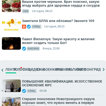
Вишня против черешни. Врач пояснил, какую
ягоду выбрать для здоровья сердца и сосудов
Сегодня, 08:45
СМИ
Заметили БПЛА или обломки? Звоните 109
Сегодня, 08:33
ОФИЦ.
Павел Филипчук: Такую красоту и величие
может создать только Бог!
Вчера, 22:06
КАХОВКА
ЛЕНТА
ТОП
ОФИЦ.
ВИДЕО
СМИ
ВОЕНКОРЫ
МНЕНИЯ
ПАБЛИКИ
ФОТО
ЛОНГРИДЫ
ПОВЫШЕНИЕ КВАЛИФИКАЦИИ: ИСКУССТВЕННОЕ
ОСЕМЕНЕНИЕ МРС
09:28
ОФИЦ.
Старшее поколение Новотроицкого округа
хорошо знает, что нужно менять в первую