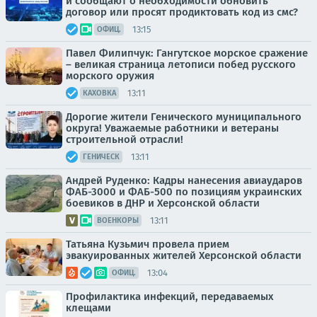
и сообщают о необходимости обновить
договор или просят продиктовать код из смс?
13:15
ОФИЦ.
Павел Филипчук: Гангутское морское сражение
– великая страница летописи побед русского
морского оружия
13:11
КАХОВКА
Дорогие жители Генического муниципального
округа! Уважаемые работники и ветераны
строительной отрасли!
13:11
ГЕНИЧЕСК
Андрей Руденко: Кадры нанесения авиаударов
ФАБ-3000 и ФАБ-500 по позициям украинских
боевиков в ДНР и Херсонской области
13:11
ВОЕНКОРЫ
Татьяна Кузьмич провела прием
эвакуированных жителей Херсонской области
13:04
ОФИЦ.
Профилактика инфекций, передаваемых
клещами