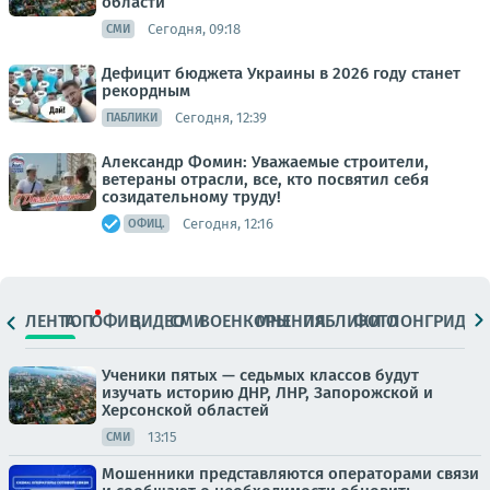
области
Сегодня, 09:18
СМИ
Дефицит бюджета Украины в 2026 году станет
рекордным
Сегодня, 12:39
ПАБЛИКИ
Александр Фомин: Уважаемые строители,
ветераны отрасли, все, кто посвятил себя
созидательному труду!
Сегодня, 12:16
ОФИЦ.
ЛЕНТА
ТОП
ОФИЦ.
ВИДЕО
СМИ
ВОЕНКОРЫ
МНЕНИЯ
ПАБЛИКИ
ФОТО
ЛОНГРИДЫ
Ученики пятых — седьмых классов будут
изучать историю ДНР, ЛНР, Запорожской и
Херсонской областей
13:15
СМИ
Мошенники представляются операторами связи