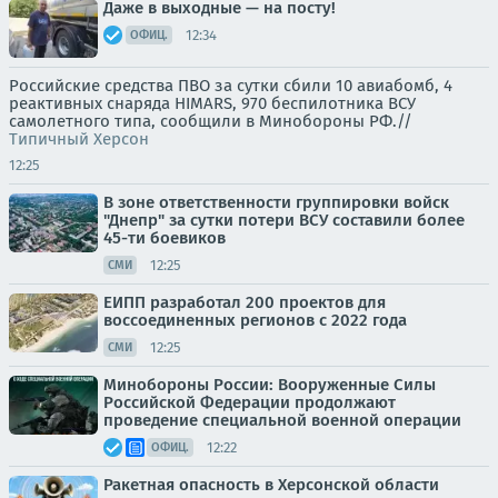
Даже в выходные — на посту!
12:34
ОФИЦ.
Российские средства ПВО за сутки сбили 10 авиабомб, 4
реактивных снаряда HIMARS, 970 беспилотника ВСУ
самолетного типа, сообщили в Минобороны РФ.//
Типичный Херсон
12:25
В зоне ответственности группировки войск
"Днепр" за сутки потери ВСУ составили более
45-ти боевиков
12:25
СМИ
ЕИПП разработал 200 проектов для
воссоединенных регионов с 2022 года
12:25
СМИ
Минобороны России: Вооруженные Силы
Российской Федерации продолжают
проведение специальной военной операции
12:22
ОФИЦ.
Ракетная опасность в Херсонской области