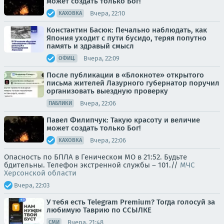
может создать только Бог!
Вчера, 22:10
КАХОВКА
Константин Басюк: Печально наблюдать, как
Япония уходит с пути бусидо, теряя попутно
память и здравый смысл
Вчера, 22:09
ОФИЦ.
После публикации в «Блокноте» открытого
письма жителей Лазурного губернатор поручил
организовать выездную проверку
Вчера, 22:06
ПАБЛИКИ
Павел Филипчук: Такую красоту и величие
может создать только Бог!
Вчера, 22:06
КАХОВКА
Опасность по БПЛА в Геническом МО в 21:52. Будьте
бдительны. Телефон экстренной службы – 101.//
МЧС
Херсонской области
Вчера, 22:03
У тебя есть Telegram Premium? Тогда голосуй за
любимую Таврию по ССЫЛКЕ
Вчера, 21:48
СМИ