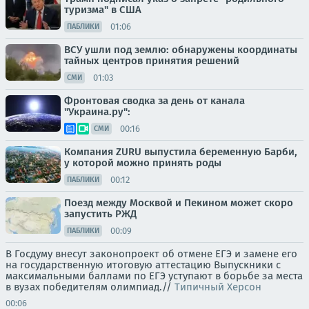
туризма" в США
01:06
ПАБЛИКИ
ВСУ ушли под землю: обнаружены координаты
тайных центров принятия решений
01:03
СМИ
Фронтовая сводка за день от канала
"Украина.ру":
00:16
СМИ
Компания ZURU выпустила беременную Барби,
у которой можно принять роды
00:12
ПАБЛИКИ
Поезд между Москвой и Пекином может скоро
запустить РЖД
00:09
ПАБЛИКИ
В Госдуму внесут законопроект об отмене ЕГЭ и замене его
на государственную итоговую аттестацию Выпускники с
максимальными баллами по ЕГЭ уступают в борьбе за места
в вузах победителям олимпиад.//
Типичный Херсон
00:06