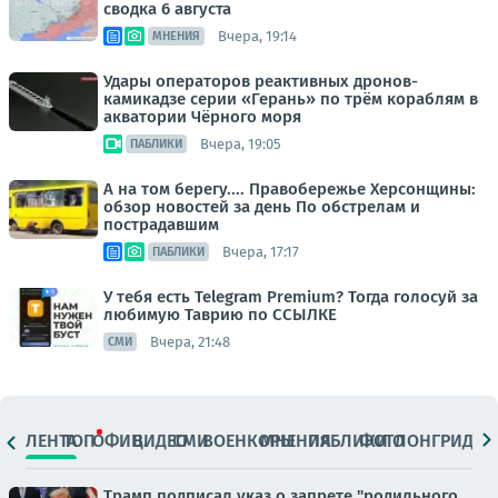
сводка 6 августа
Вчера, 19:14
МНЕНИЯ
Удары операторов реактивных дронов-
камикадзе серии «Герань» по трём кораблям в
акватории Чёрного моря
Вчера, 19:05
ПАБЛИКИ
А на том берегу.... Правобережье Херсонщины:
обзор новостей за день По обстрелам и
пострадавшим
Вчера, 17:17
ПАБЛИКИ
У тебя есть Telegram Premium? Тогда голосуй за
любимую Таврию по ССЫЛКЕ
Вчера, 21:48
СМИ
ЛЕНТА
ТОП
ОФИЦ.
ВИДЕО
СМИ
ВОЕНКОРЫ
МНЕНИЯ
ПАБЛИКИ
ФОТО
ЛОНГРИДЫ
Трамп подписал указ о запрете "родильного