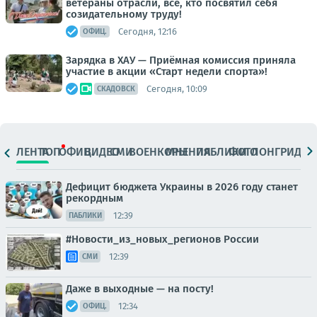
ветераны отрасли, все, кто посвятил себя
созидательному труду!
Сегодня, 12:16
ОФИЦ.
Зарядка в ХАУ — Приёмная комиссия приняла
участие в акции «Старт недели спорта»!
Сегодня, 10:09
СКАДОВСК
ЛЕНТА
ТОП
ОФИЦ.
ВИДЕО
СМИ
ВОЕНКОРЫ
МНЕНИЯ
ПАБЛИКИ
ФОТО
ЛОНГРИДЫ
Дефицит бюджета Украины в 2026 году станет
рекордным
12:39
ПАБЛИКИ
#Новости_из_новых_регионов России
12:39
СМИ
Даже в выходные — на посту!
12:34
ОФИЦ.