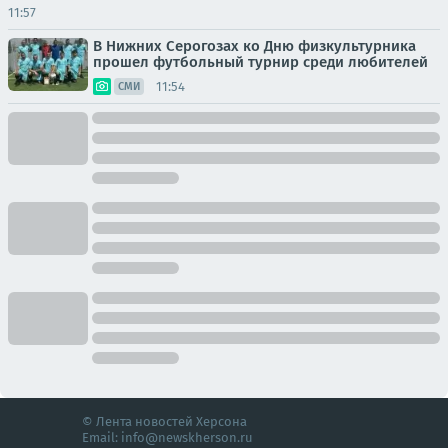
11:57
В Нижних Серогозах ко Дню физкультурника
прошел футбольный турнир среди любителей
11:54
СМИ
© Лента новостей Херсона
Email:
info@newskherson.ru