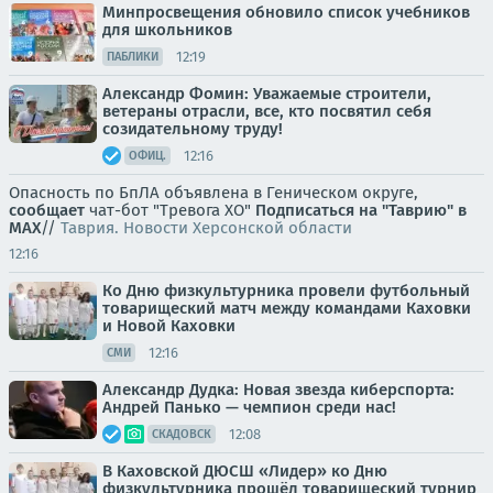
Минпросвещения обновило список учебников
для школьников
12:19
ПАБЛИКИ
Александр Фомин: Уважаемые строители,
ветераны отрасли, все, кто посвятил себя
созидательному труду!
12:16
ОФИЦ.
Опасность по БпЛА объявлена в Геническом округе,
сообщает
чат-бот "Тревога ХО"
Подписаться на "Таврию" в
MAX
//
Таврия. Новости Херсонской области
12:16
Ко Дню физкультурника провели футбольный
товарищеский матч между командами Каховки
и Новой Каховки
12:16
СМИ
Александр Дудка: Новая звезда киберспорта:
Андрей Панько — чемпион среди нас!
12:08
СКАДОВСК
В Каховской ДЮСШ «Лидер» ко Дню
физкультурника прошёл товарищеский турнир