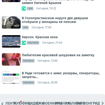
заявил Евгений Брыков
Сегодня, 19:22
СМИ
В Голопристанском округе две девушки
отобрали у женщины ее пенсию
Сегодня, 17:05
СМИ
Херсон. Красная зона
Сегодня, 21:40
ПАБЛИКИ
Любителям красивой шнуровки на заметку
Сегодня, 13:00
ПАБЛИКИ
В Раде готовятся к зиме: резервы, генераторы,
запреты…
Сегодня, 20:36
ПАБЛИКИ
ЛЕНТА
ТОП
ОФИЦ.
ВИДЕО
СМИ
ВОЕНКОРЫ
МНЕНИЯ
ПАБЛИКИ
ФОТО
ЛОНГРИДЫ