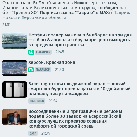
Опасность по БпЛА объявлена в Нижнесерогозском,
Ивановском и Великолепетихском округах,
сообщает
чат-
бот "Тревога ХО"
Подписаться на "Таврию" в MAX
//
Таврия.
Новости Херсонской области
21:51
Нетфликс запер мужика в билборде на три дня
— с 6 по 8 августа актёру запрещено выходить
за пределы пространства
21:45
ПАБЛИКИ
Херсон. Красная зона
21:40
ПАБЛИКИ
Samsung готовит выдвижной экран — новый
смартфон будет превращаться в 10-дюймовый
планшет, пишут инсайдеры
21:34
ПАБЛИКИ
Воссоединенные и приграничные регионы
подали более 30 заявок на Всероссийский
конкурс лучших проектов создания
комфортной городской среды
21:34
СМИ