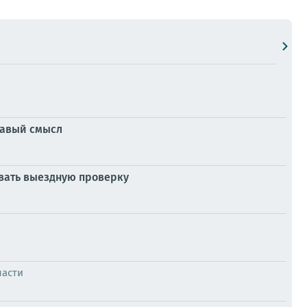
дравый смысл
овать выездную проверку
ласти