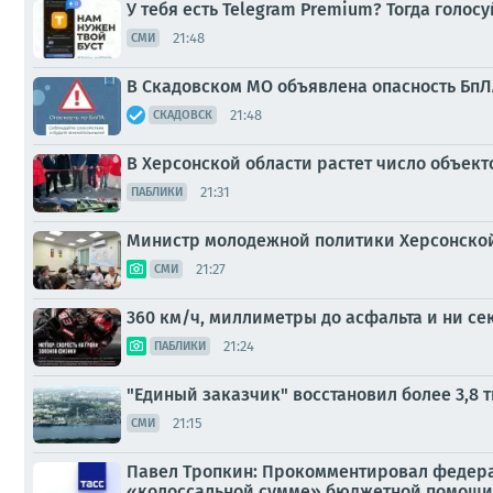
У тебя есть Telegram Premium? Тогда голо
21:48
СМИ
В Скадовском МО объявлена опасность БпЛА
21:48
СКАДОВСК
В Херсонской области растет число объекто
21:31
ПАБЛИКИ
Министр молодежной политики Херсонской
21:27
СМИ
360 км/ч, миллиметры до асфальта и ни се
21:24
ПАБЛИКИ
"Единый заказчик" восстановил более 3,8 
21:15
СМИ
Павел Тропкин: Прокомментировал федерал
«колоссальной сумме» бюджетной помощи 