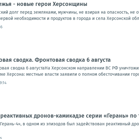
ежья - новые герои Херсонщины
ий долг перед земляками, мужчины, не взирая на опасность, не о
ервой необходимости и продуктов в города и села Херсонской облас
46
овая сводка. Фронтовая сводка 6 августа
вая сводка 6 августаНа Херсонском направлении ВС РФ уничтожи
ике Херсона: местные власти заявили о полном обесточивании города
9:14
реактивных дронов-камикадзе серии «Герань» по 
«Герань-4», в одном из эпизодов был задействован реактивный др
05