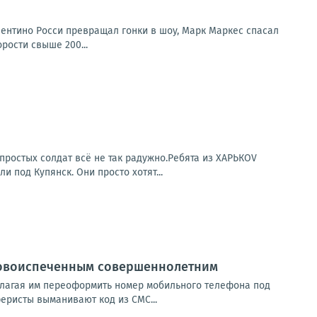
лентино Росси превращал гонки в шоу, Марк Маркес спасал
рости свыше 200...
простых солдат всё не так радужно.Ребята из ХАРЬКОV
под Купянск. Они просто хотят...
новоиспеченным совершеннолетним
длагая им переоформить номер мобильного телефона под
еристы выманивают код из СМС...