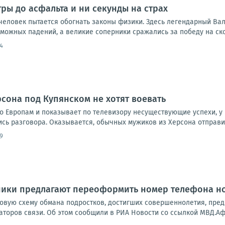
тры до асфальта и ни секунды на страх
 человек пытается обогнать законы физики. Здесь легендарный Ва
можных падений, а великие соперники сражались за победу на ско
4
рсона под Купянском не хотят воевать
о Европам и показывает по телевизору несуществующие успехи, у 
 разговора. Оказывается, обычных мужиков из Херсона отправили 
9
ники предлагают переоформить номер телефона 
вую схему обмана подростков, достигших совершеннолетия, пре
аторов связи. Об этом сообщили в РИА Новости со ссылкой МВД.Аф