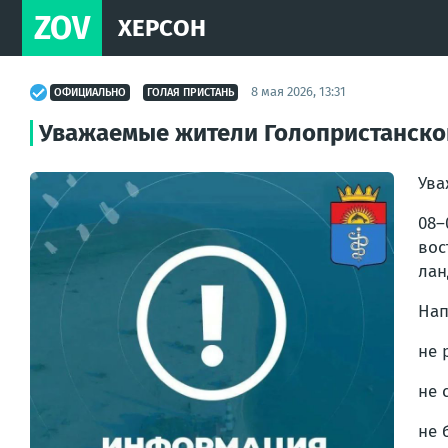
ZOV
ХЕРСОН
8 мая 2026, 13:31
ОФИЦИАЛЬНО
ГОЛАЯ ПРИСТАНЬ
Уважаемые жители Голопристанског
Ува
08–
вос
лан
Нап
не 
не 
не 