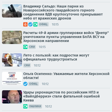
Владимир Сальдо: Наши парни из
Новороссийского гвардейского горного
соединения ВДВ круглосуточно прикрывают
небо от вражеских дронов
10:15
ОФИЦ.
Расчеты 49-й армии группировки войск "Днепр"
уничтожили пункты управления БпЛА ВСУ на
Херсонском направлении
10:15
СМИ
Лето с пользой: как подростки могут
официально трудоустроиться
10:12
СМИ
Ольга Осипенко: Уважаемые жители Херсонской
области!
10:12
ОФИЦ.
Удары укронацистов по российским НПЗ и
«Вайлдберриз» стали фатальной ошибкой
Киева
10:12
ПАБЛИКИ