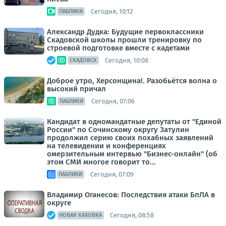
Сегодня, 10:12
ПАБЛИКИ
Александр Дудка: Будущие первоклассники
Скадовской школы прошли тренировку по
строевой подготовке вместе с кадетами
Сегодня, 10:08
СКАДОВСК
Доброе утро, Херсонщина!. Разобьётся волна о
высокий причал
Сегодня, 07:06
ПАБЛИКИ
Кандидат в одномандатные депутаты от "Единой
России" по Сочинскому округу Затулин
продолжил серию своих похабных заявлений
на телевидении и конференциях
омерзительным интервью "Бизнес-онлайн" (об
этом СМИ многое говорит то...
Сегодня, 07:09
ПАБЛИКИ
Владимир Оганесов: Последствия атаки БпЛА в
округе
Сегодня, 08:58
НОВАЯ КАХОВКА