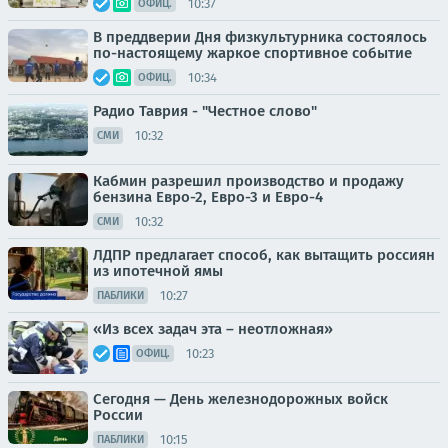
10:37
ОФИЦ.
В преддверии Дня физкультурника состоялось
по-настоящему жаркое спортивное событие
10:34
ОФИЦ.
Радио Таврия - "Честное слово"
10:32
СМИ
Кабмин разрешил производство и продажу
бензина Евро-2, Евро-3 и Евро-4
10:32
СМИ
ЛДПР предлагает способ, как вытащить россиян
из ипотечной ямы
10:27
ПАБЛИКИ
«Из всех задач эта – неотложная»
10:23
ОФИЦ.
Сегодня — День железнодорожных войск
России
10:15
ПАБЛИКИ