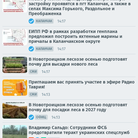
застройку проявятся в пгт Каланчак, а также в
селах Максима Горького, Раздольное и
Преображенка
14:17
КАЛАНЧАК
ЕИПП РФ в рамках разработки генплана
предложил построить яхтенные марины и
причалы в Каланчакском округе
14:17
КАЛАНЧАК
В Новотроицком лесхозе осенью подготовят
почву для высадки нового леса
14:17
СМИ
Приглашаем вас принять участие в эфире Радио
Таврия!
14:13
СМИ
В Новотроицком лесхозе осенью подготовят
почву для посадки леса в 2027 году
14:13
ОФИЦ.
Владимир Сальдо: Сотрудники ФСБ
предотвратили теракт украинских спецслужб