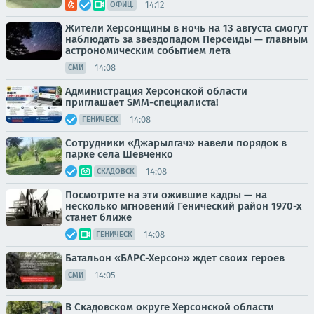
14:12
ОФИЦ.
Жители Херсонщины в ночь на 13 августа смогут
наблюдать за звездопадом Персеиды — главным
астрономическим событием лета
14:08
СМИ
Администрация Херсонской области
приглашает SMM-специалиста!
14:08
ГЕНИЧЕСК
Сотрудники «Джарылгач» навели порядок в
парке села Шевченко
14:08
СКАДОВСК
Посмотрите на эти ожившие кадры — на
несколько мгновений Генический район 1970-х
станет ближе
14:08
ГЕНИЧЕСК
Батальон «БАРС-Херсон» ждет своих героев
14:05
СМИ
В Скадовском округе Херсонской области