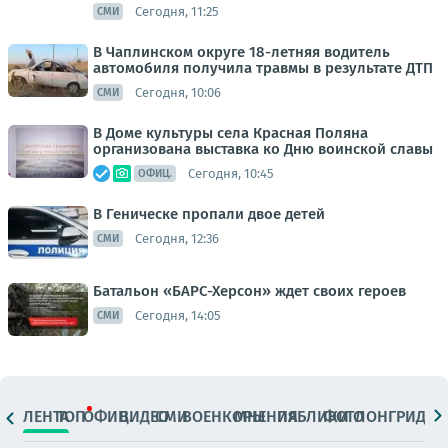
Сегодня, 11:25
СМИ
В Чаплинском округе 18-летняя водитель
автомобиля получила травмы в результате ДТП
Сегодня, 10:06
СМИ
В Доме культуры села Красная Поляна
организована выставка ко Дню воинской славы
Сегодня, 10:45
ОФИЦ.
В Геническе пропали двое детей
Сегодня, 12:36
СМИ
Батальон «БАРС-Херсон» ждет своих героев
Сегодня, 14:05
СМИ
ЛЕНТА
ТОП
ОФИЦ.
ВИДЕО
СМИ
ВОЕНКОРЫ
МНЕНИЯ
ПАБЛИКИ
ФОТО
ЛОНГРИДЫ