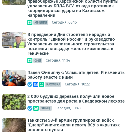
правобережье Херсонской области пункты
управления БПЛА ВСУ, откуда противник
координировал удары на Каховском
направлении
Сегодня, 08:15
МНЕНИЯ
В преддверии Дня строителя народный
контроль "Единой России" и руководство
Управления капитального строительства
посетили площадку жилого комплекса в
Геническе
Сегодня, 11:14
СМИ
Павел Филипчук: Услышать детей. И изменить
работу вместе с ними
Сегодня, 10:22
КАХОВКА
2 000 будущих деревьев получили новое
пространство для роста в Скадовском лесхозе
Сегодня, 10:43
ОФИЦ.
Танкисты 58-й армии группировки войск
"Днепр" уничтожили пехоту ВСУ в укрытиях
опорного пункта