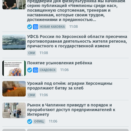
преддверии Дня физкультурника мы начинаем
серию публикаций «Чемпионы среди нас»,
посвященную спортсменам, тренерам и
наставникам, которые своим трудом,
достижениями и преданностью...
11:08
НОВАЯ КАХОВКА
УФСБ России по Херсонской области пресечена
противоправная деятельность жителя региона,
причастного к государственной измене
11:08
СМИ
Понятие усыновления ребёнка
11:06
СКАДОВСК
Урожай под огнём: аграрии Херсонщины
продолжают битву за хлеб
11:06
СМИ
Рынок в Чаплинке приведут в порядок и
проработают доступ предпринимателей к
Интернету
11:06
ОФИЦ.