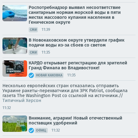
Роспотребнадзор выявил несоответствие
санитарным нормам морской воды в пяти
местах массового купания населения в
Геническом округе
11:39
СМИ
В Новокаховском округе утвердили график
подачи воды из-за сбоев со светом
11:35
СМИ
КАРДО открывает регистрацию для зрителей
Гранд Финала во Владивостоке!
11:35
НОВАЯ КАХОВКА
Несколько европейских стран отказались отправить
Украине ракеты-перехватчики для ЗРК Patriot, сообщила
газета The Washington Post со ссылкой на источники.//
Типичный Херсон
11:32
Внимание, аграрии! Новый отечественный
поставщик удобрений
11:32
ОФИЦ.