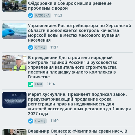
Фёдоровки и Сокирок нашли решение
проблемы с водой
11:21
КАХОВКА
Управлением Роспотребнадзора по Херсонской
области продолжается контроль качества
морской воды в местах массового купания
населения
11:17
ОФИЦ.
В преддверии Дня строителя народный
контроль "Единой России" и руководство
Управления капитального строительства
посетили площадку жилого комплекса в
Геническе
11:14
СМИ
Марат Хуснуллин: Президент подписал закон,
предусматривающий продление срока
регистрации прав на недвижимость для
жителей воссоединённых регионов до 1 января
2027 года
11:10
ОФИЦ.
Владимир Оганесов: «Чемпионы среди нас». В