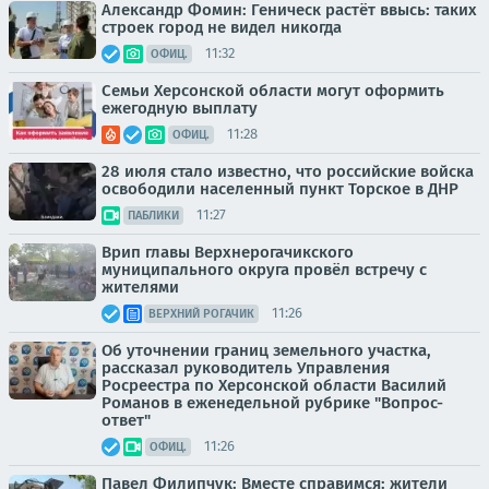
Александр Фомин: Геническ растёт ввысь: таких
строек город не видел никогда
11:32
ОФИЦ.
Семьи Херсонской области могут оформить
ежегодную выплату
11:28
ОФИЦ.
28 июля стало известно, что российские войска
освободили населенный пункт Торское в ДНР
11:27
ПАБЛИКИ
Врип главы Верхнерогачикского
муниципального округа провёл встречу с
жителями
11:26
ВЕРХНИЙ РОГАЧИК
Об уточнении границ земельного участка,
рассказал руководитель Управления
Росреестра по Херсонской области Василий
Романов в еженедельной рубрике "Вопрос-
ответ"
11:26
ОФИЦ.
Павел Филипчук: Вместе справимся: жители