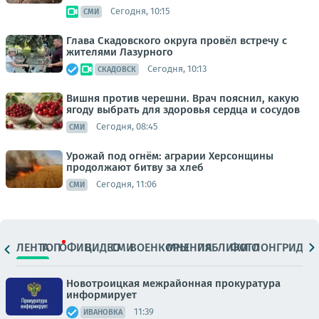
Сегодня, 10:15
СМИ
Глава Скадовского округа провёл встречу с
жителями Лазурного
Сегодня, 10:13
СКАДОВСК
Вишня против черешни. Врач пояснил, какую
ягоду выбрать для здоровья сердца и сосудов
Сегодня, 08:45
СМИ
Урожай под огнём: аграрии Херсонщины
продолжают битву за хлеб
Сегодня, 11:06
СМИ
ЛЕНТА
ТОП
ОФИЦ.
ВИДЕО
СМИ
ВОЕНКОРЫ
МНЕНИЯ
ПАБЛИКИ
ФОТО
ЛОНГРИДЫ
Новотроицкая межрайонная прокуратура
информирует
11:39
ИВАНОВКА