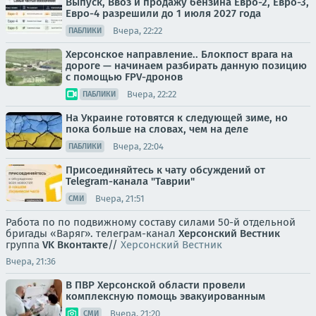
Выпуск, Ввоз и продажу бензина Евро-2, Евро-3,
Евро-4 разрешили до 1 июля 2027 года
Вчера, 22:22
ПАБЛИКИ
Херсонское направление.. Блокпост врага на
дороге — начинаем разбирать данную позицию
с помощью FPV-дронов
Вчера, 22:22
ПАБЛИКИ
На Украине готовятся к следующей зиме, но
пока больше на словах, чем на деле
Вчера, 22:04
ПАБЛИКИ
Присоединяйтесь к чату обсуждений от
Telegram-канала "Таврии"
Вчера, 21:51
СМИ
Работа по по подвижному составу силами 50-й отдельной
бригады «Варяг». телеграм-канал
Херсонский Вестник
группа
VK Вконтакте
//
Херсонский Вестник
Вчера, 21:36
В ПВР Херсонской области провели
комплексную помощь эвакуированным
Вчера, 21:20
СМИ