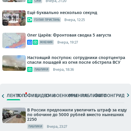
Вчера, 21:20
СМИ
Ещё буквально несколько секунд
Вчера, 12:25
ГОЛАЯ ПРИСТАНЬ
Олег Царёв: Фронтовая сводка 5 августа
Вчера, 19:27
МНЕНИЯ
Настоящий поступок: сотрудники спортцентра
спасли лошадей из огня после обстрела ВСУ
Вчера, 18:36
ПАБЛИКИ
ЛЕНТА
ТОП
ОФИЦ.
ВИДЕО
СМИ
ВОЕНКОРЫ
МНЕНИЯ
ПАБЛИКИ
ФОТО
ЛОНГРИДЫ
В России предложили увеличить штраф за езду
по обочине до 5000 рублей вместо нынешних
2250
Вчера, 23:27
ПАБЛИКИ