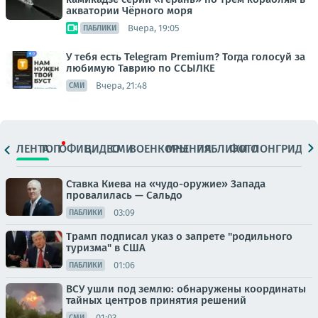
акватории Чёрного моря
Вчера, 19:05
ПАБЛИКИ
У тебя есть Telegram Premium? Тогда голосуй за
любимую Таврию по ССЫЛКЕ
Вчера, 21:48
СМИ
ЛЕНТА
ТОП
ОФИЦ.
ВИДЕО
СМИ
ВОЕНКОРЫ
МНЕНИЯ
ПАБЛИКИ
ФОТО
ЛОНГРИДЫ
Ставка Киева на «чудо-оружие» Запада
провалилась — Сальдо
03:09
ПАБЛИКИ
Трамп подписал указ о запрете "родильного
туризма" в США
01:06
ПАБЛИКИ
ВСУ ушли под землю: обнаружены координаты
тайных центров принятия решений
01:03
СМИ