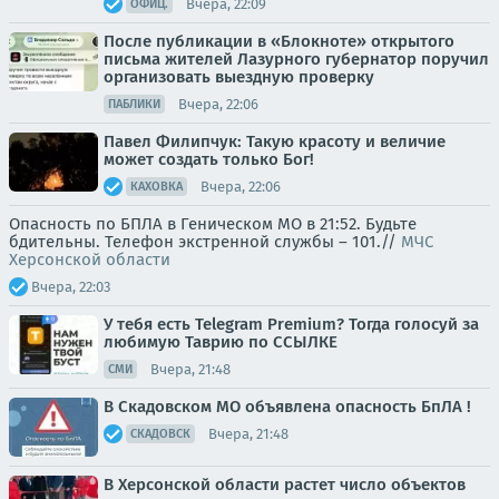
Вчера, 22:09
ОФИЦ.
После публикации в «Блокноте» открытого
письма жителей Лазурного губернатор поручил
организовать выездную проверку
Вчера, 22:06
ПАБЛИКИ
Павел Филипчук: Такую красоту и величие
может создать только Бог!
Вчера, 22:06
КАХОВКА
Опасность по БПЛА в Геническом МО в 21:52. Будьте
бдительны. Телефон экстренной службы – 101.//
МЧС
Херсонской области
Вчера, 22:03
У тебя есть Telegram Premium? Тогда голосуй за
любимую Таврию по ССЫЛКЕ
Вчера, 21:48
СМИ
В Скадовском МО объявлена опасность БпЛА !
Вчера, 21:48
СКАДОВСК
В Херсонской области растет число объектов