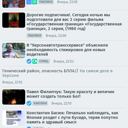
Вчера, 23:39
ПАБЛИКИ
Дорогие подписчики!. Сегодня ночью мы
подготовили для вас 2 серию фильма
«Государственная граница» «Государственная
граница», 2 серия, (1980 год)
Вчера, 23:00
ПАБЛИКИ
В "Херсонавтотранссервисе" объяснили
необходимость стажировок для новых
водителей
Вчера, 22:52
ОФИЦ.
Генический район, опасность БПЛА//
На самом деле в
Херсоне
Вчера, 22:16
Павел Филипчук: Такую красоту и величие
может создать только Бог!
Вчера, 22:10
КАХОВКА
Константин Басюк: Печально наблюдать, как
Япония уходит с пути бусидо, теряя попутно
память и здравый смысл