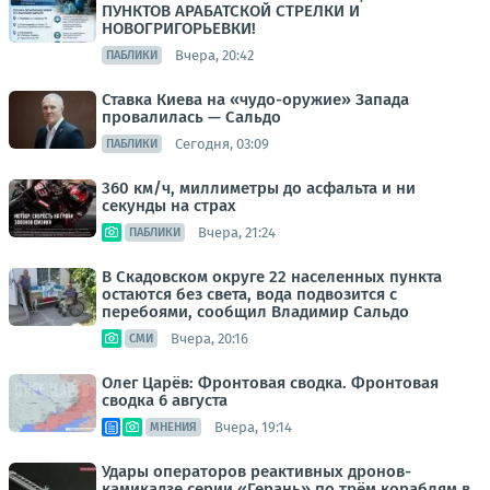
ПУНКТОВ АРАБАТСКОЙ СТРЕЛКИ И
НОВОГРИГОРЬЕВКИ!
Вчера, 20:42
ПАБЛИКИ
Ставка Киева на «чудо-оружие» Запада
провалилась — Сальдо
Сегодня, 03:09
ПАБЛИКИ
360 км/ч, миллиметры до асфальта и ни
секунды на страх
Вчера, 21:24
ПАБЛИКИ
В Скадовском округе 22 населенных пункта
остаются без света, вода подвозится с
перебоями, сообщил Владимир Сальдо
Вчера, 20:16
СМИ
Олег Царёв: Фронтовая сводка. Фронтовая
сводка 6 августа
Вчера, 19:14
МНЕНИЯ
Удары операторов реактивных дронов-
камикадзе серии «Герань» по трём кораблям в